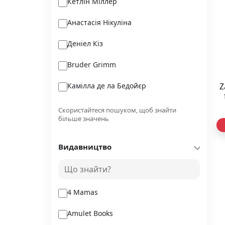
Кетлін Міллер
Анастасія Нікуліна
Деніел Кіз
Bruder Grimm
Камілла де ла Бедойєр
Z
Шейн Перріш
Скористайтеся пошуком, щоб знайти
більше значень
Катаріна Маура
Видавництво
Людмила Петрановская
Мін Джін Лі
4 Mamas
Amulet Books