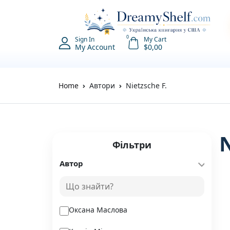
0
Sign In
My Cart
My Account
$
0,00
Home
Автори
Nietzsche F.
Фільтри
Автор
Оксана Маслова