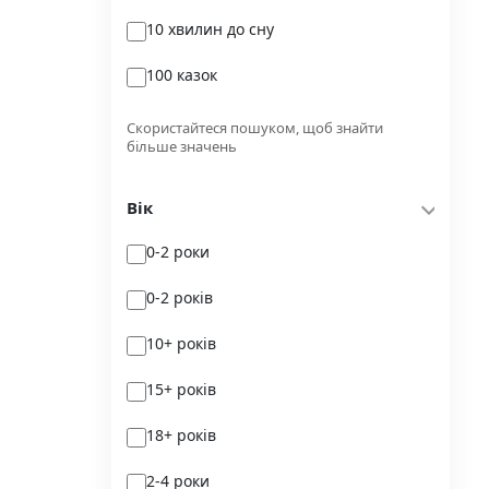
10 хвилин до сну
Glimmer
100 казок
Independently published
100 поезій
Korali books
Скористайтеся пошуком, щоб знайти
більше значень
100 поезій. Сучасність
Lobster
Вік
100 цікавих фактів
Magenta Art Books
0-2 роки
101рік України
MAL'OPUS
0-2 років
markobook
10+ років
Meridian Czernowitz
15+ років
Mimir Media
18+ років
Nasha idea
2-4 роки