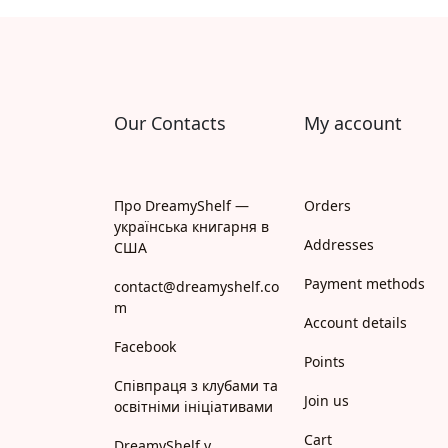
Апрель
Апріорі
Арій
Our Contacts
My account
АРТ
Арт Школа
Про DreamyShelf —
Orders
українська книгарня в
АССА
Addresses
США
Payment methods
Астролябія
contact@dreamyshelf.co
m
Account details
Белкар-книга
Facebook
Points
Білка
Співпраця з клубами та
Join us
освітніми ініціативами
Богдан
Cart
DreamyShelf у