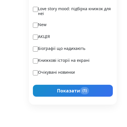
Ukraїner
Love story mood: підбірка книжок для
неї
Varvar Publishing
New
Verba
АКЦІЯ
Vivat
Біографії що надихають
Vladi Toys
Книжкові історії на екрані
Vovkulaka
Очікувані новинки
Yakaboo Publishing
Подарунок для нього
А-БА-БА-ГА-ЛА-МА-ГА
Показати
(1)
Прокачай себе
Агенція IPIO
Історії сильних жінок
Академія
Активний Розвиток Талантів