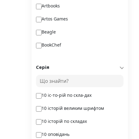
Artbooks
Artos Games
Beagle
BookChef
Chitarium
Серія
Crystal Book
Danko Toys
10 іс-то-рій по скла-дах
DoDo
10 історій великим шрифтом
DreamyShelf
10 історій по складах
Fantasy land busy books
10 оповідань
Geekach