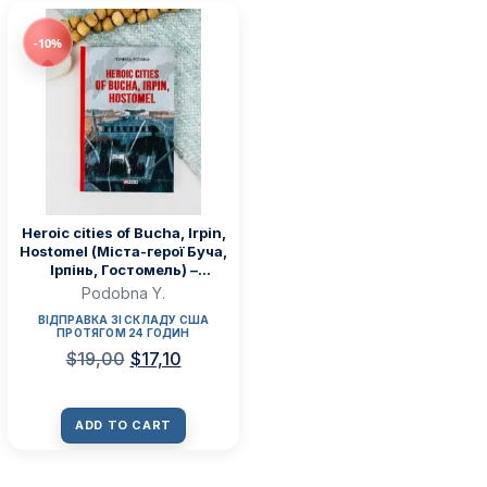
-10%
Heroic cities of Bucha, Irpin,
Hostomel (Міста-герої Буча,
Ірпінь, Гостомель) –
Podobna Y. – Фоліо
Podobna Y.
ВІДПРАВКА ЗІ СКЛАДУ США
ПРОТЯГОМ 24 ГОДИН
$
19,00
$
17,10
ADD TO CART