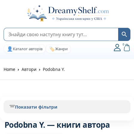
0
👤
🏷️
Каталог авторів
Жанри
Home
Автори
Podobna Y.
Показати фільтри
Podobna Y. — книги автора