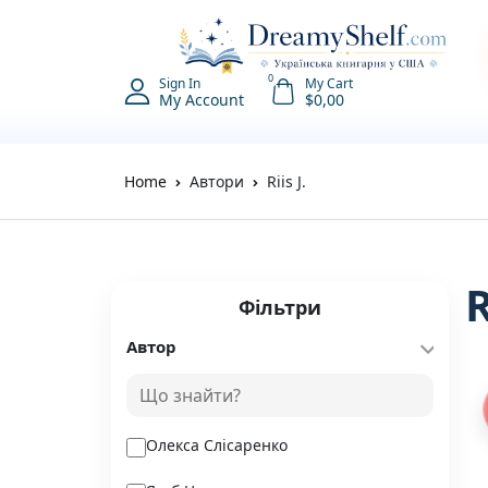
0
Sign In
My Cart
My Account
$
0,00
Home
Автори
Riis J.
R
Фільтри
Автор
Олекса Слісаренко