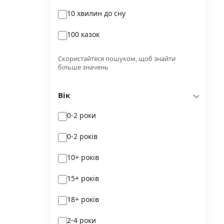
10 хвилин до сну
Glimmer
100 казок
Independently published
100 поезій
Korali books
Скористайтеся пошуком, щоб знайти
більше значень
100 поезій. Сучасність
Lobster
Вік
100 цікавих фактів
Magenta Art Books
0-2 роки
101рік України
MAL'OPUS
0-2 років
markobook
10+ років
Meridian Czernowitz
15+ років
Mimir Media
18+ років
Nasha idea
2-4 роки