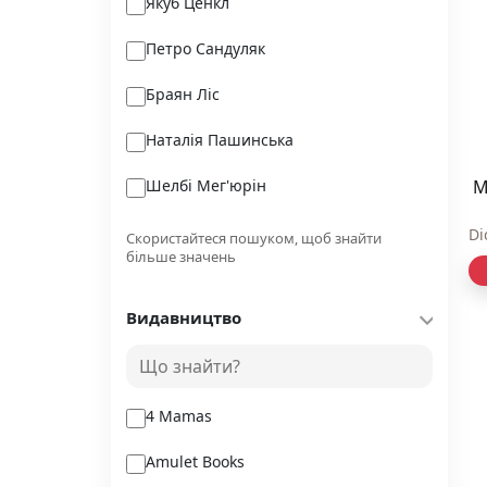
Якуб Ценкл
Петро Сандуляк
Браян Ліс
Наталія Пашинська
Шелбі Мег'юрін
M
Ольга Уліщенко
Di
Скористайтеся пошуком, щоб знайти
більше значень
Педро Альмодовар
Видавництво
Чапек К.
Люсі Адлінґтон
4 Mamas
Amulet Books