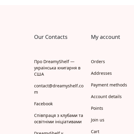
Апрель
Апріорі
Арій
Our Contacts
My account
АРТ
Арт Школа
Про DreamyShelf —
Orders
українська книгарня в
АССА
Addresses
США
Payment methods
Астролябія
contact@dreamyshelf.co
m
Account details
Белкар-книга
Facebook
Points
Білка
Співпраця з клубами та
Join us
освітніми ініціативами
Богдан
Cart
DreamyShelf у