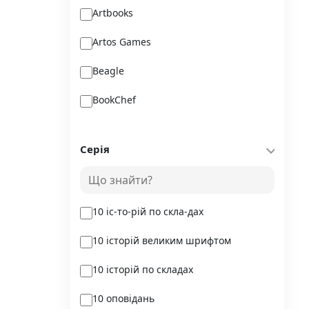
Artbooks
Artos Games
Beagle
BookChef
Chitarium
Серія
Crystal Book
Danko Toys
10 іс-то-рій по скла-дах
DoDo
10 історій великим шрифтом
DreamyShelf
10 історій по складах
Fantasy land busy books
10 оповідань
Geekach