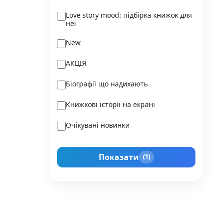
Ukraїner
Love story mood: підбірка книжок для
неї
Varvar Publishing
New
Verba
АКЦІЯ
Vivat
Біографії що надихають
Vladi Toys
Книжкові історії на екрані
Vovkulaka
Очікувані новинки
Yakaboo Publishing
Подарунок для нього
А-БА-БА-ГА-ЛА-МА-ГА
Показати
(1)
Прокачай себе
Агенція IPIO
Історії сильних жінок
Академія
Активний Розвиток Талантів