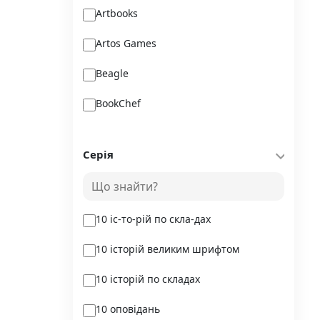
Artbooks
Artos Games
Beagle
BookChef
Chitarium
Серія
Crystal Book
Danko Toys
10 іс-то-рій по скла-дах
DoDo
10 історій великим шрифтом
DreamyShelf
10 історій по складах
Fantasy land busy books
10 оповідань
Geekach