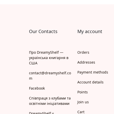
Апрель
Апріорі
Арій
Our Contacts
My account
АРТ
Арт Школа
Про DreamyShelf —
Orders
українська книгарня в
АССА
Addresses
США
Payment methods
Астролябія
contact@dreamyshelf.co
m
Account details
Белкар-книга
Facebook
Points
Білка
Співпраця з клубами та
Join us
освітніми ініціативами
Богдан
Cart
DreamyShelf у