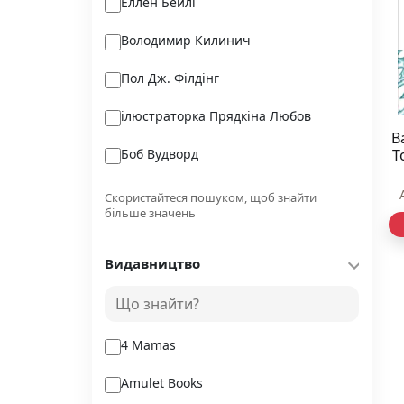
Еллен Бейлі
Володимир Килинич
Пол Дж. Філдінг
ілюстраторка Прядкіна Любов
В
Боб Вудворд
T
Попова Т.(упорядник)
Скористайтеся пошуком, щоб знайти
більше значень
Надя Рибальченко
Видавництво
Дем’янова І.В.
Анна Дьоміна
4 Mamas
Amulet Books