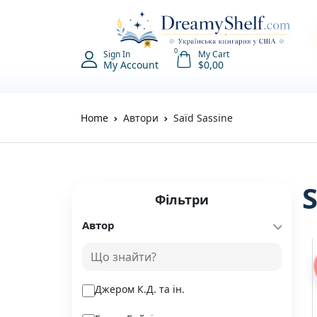
0
Sign In
My Cart
My Account
$
0,00
Home
Автори
Saïd Sassine
Фільтри
Автор
Джером К.Д. та ін.