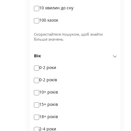
10 хвилин до сну
Glimmer
100 казок
Independently published
100 поезій
Korali books
Скористайтеся пошуком, щоб знайти
більше значень
100 поезій. Сучасність
Lobster
Вік
100 цікавих фактів
Magenta Art Books
0-2 роки
101рік України
MAL'OPUS
0-2 років
markobook
10+ років
Meridian Czernowitz
15+ років
Mimir Media
18+ років
Nasha idea
2-4 роки