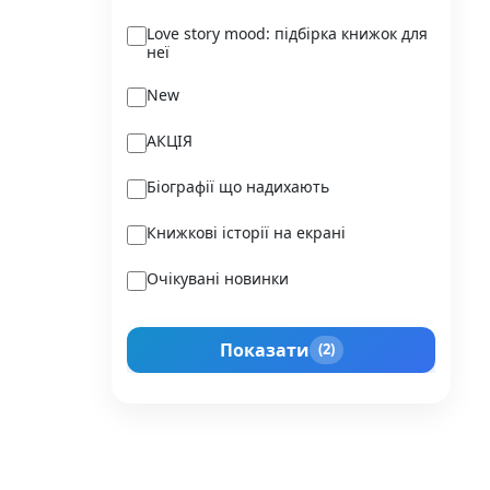
Ukraїner
Love story mood: підбірка книжок для
неї
Varvar Publishing
New
Verba
АКЦІЯ
Vivat
Біографії що надихають
Vladi Toys
Книжкові історії на екрані
Vovkulaka
Очікувані новинки
Yakaboo Publishing
Подарунок для нього
А-БА-БА-ГА-ЛА-МА-ГА
Показати
(2)
Прокачай себе
Агенція IPIO
Історії сильних жінок
Академія
Активний Розвиток Талантів