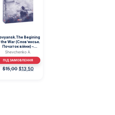
Різдвяно-зимові
На День Валентина
Книги для дорослих
Українська класика
Сучасна українська проза
Світова класика
lovyansk.The Begining
Проза
 the War (Слов’янськ.
Поезія та драматургія
Початок війни) –
Романи
hevchenko А. – Фоліо
Shevchenko А.
Детективи
ПІД ЗАМОВЛЕННЯ
Фантастика та фентезі
Жахи та трилери
$
15,00
$
13,50
Саморозвиток, мотивація, філософія
Бізнес Менеджмент Фінанси
Історія Наука Політологія
Батьківство та виховання
Книги про Україну
Біографічні твори
Біблії
Духовна література