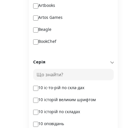
Artbooks
Artos Games
Beagle
BookChef
Chitarium
Серія
Crystal Book
Danko Toys
10 іс-то-рій по скла-дах
DoDo
10 історій великим шрифтом
DreamyShelf
10 історій по складах
Fantasy land busy books
10 оповідань
Geekach