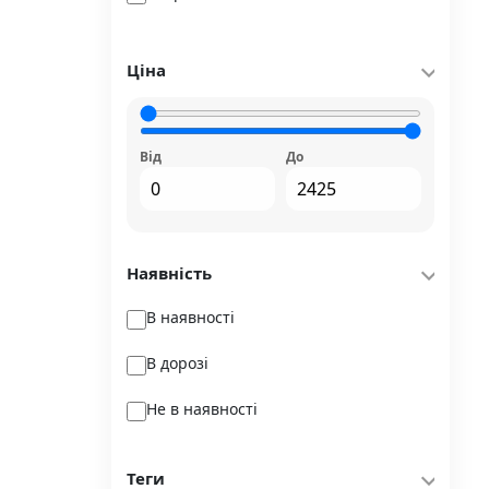
Nebo Booklab Publishing
4-6 років
Orner
Ціна
6-10 років
Publisher
Readberry
Від
До
Simon & Schuster Ltd
Stone Publishing
Наявність
Strateg
В наявності
Stretovych
В дорозі
Tactic
Не в наявності
Terra Incognita
Ukrainian Puzzles
Теги