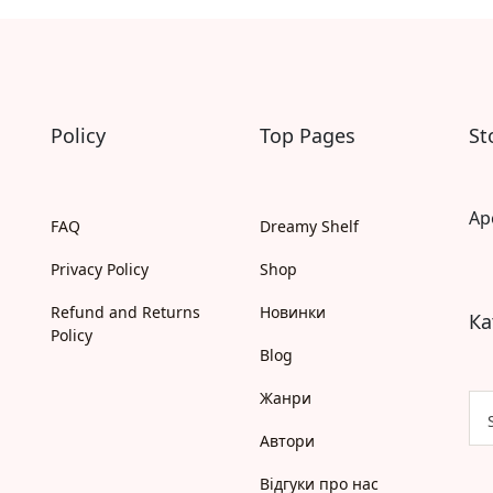
Самостійне читання (6+)
Книги для читання 10+
Вчимося читати
Прописи для дітей
Багаторазові прописи / Книги на липучках
Розмальовки та Аплікації
Policy
Top Pages
St
Енциклопедії
Розвивальні та пізнавальні книги
Навчальні книги
Ap
Книги про Україну
FAQ
Dreamy Shelf
Християнські книги для дітей
Privacy Policy
Shop
Ігри для дітей
Різдвяні/Зимові
Refund and Returns
Новинки
Ка
Вживані книги
Policy
Мій акаунт
Blog
Кошик
Бонусний рахунок
Жанри
Мої замовлення
Що б ще почитати?
Автори
Pre-order
Відгуки про нас
Мої оголошення