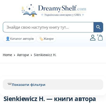
0
👤
🏷️
Каталог авторів
Жанри
Home
Автори
Sienkiewicz H.
Показати фільтри
Sienkiewicz H. — книги автора