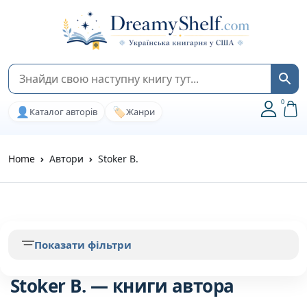
0
👤
🏷️
Каталог авторів
Жанри
Home
Автори
Stoker B.
Показати фільтри
Stoker B. — книги автора