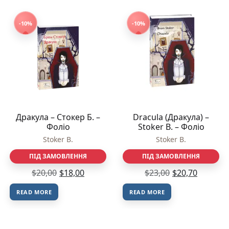
-10%
-10%
Дракула – Стокер Б. –
Dracula (Дракула) –
Фоліо
Stoker B. – Фоліо
Stoker B.
Stoker B.
ПІД ЗАМОВЛЕННЯ
ПІД ЗАМОВЛЕННЯ
$
20,00
$
18,00
$
23,00
$
20,70
READ MORE
READ MORE