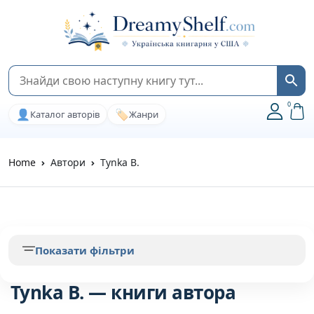
0
👤
🏷️
Каталог авторів
Жанри
Home
Автори
Tynka B.
Показати фільтри
Tynka B. — книги автора