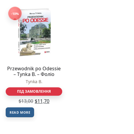
-10%
Przewodnik po Odessie
– Tynka B. – Фоліо
Tynka B.
ПІД ЗАМОВЛЕННЯ
$
13,00
$
11,70
READ MORE