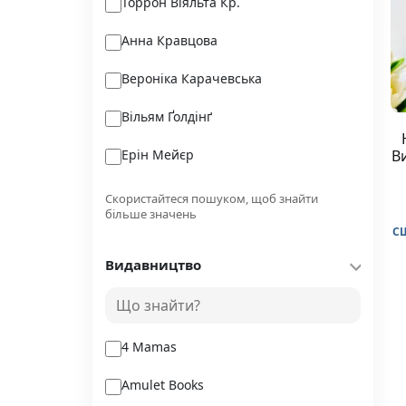
Торрон Віяльта Кр.
Анна Кравцова
Вероніка Карачевська
Вільям Ґолдінґ
Ерін Мейєр
В
Steve Niles
Скористайтеся пошуком, щоб знайти
більше значень
Яель ван дер Вуден
С
Видавництво
Ґербен ван ден Берґ
Тамара Л. Міллер
4 Mamas
Amulet Books