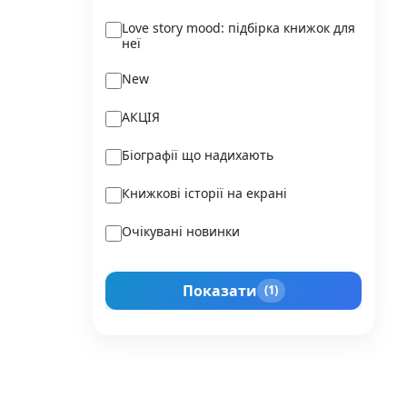
Ukraїner
Love story mood: підбірка книжок для
неї
Varvar Publishing
New
Verba
АКЦІЯ
Vivat
Біографії що надихають
Vladi Toys
Книжкові історії на екрані
Vovkulaka
Очікувані новинки
Yakaboo Publishing
Подарунок для нього
А-БА-БА-ГА-ЛА-МА-ГА
Показати
(1)
Прокачай себе
Агенція IPIO
Історії сильних жінок
Академія
Активний Розвиток Талантів