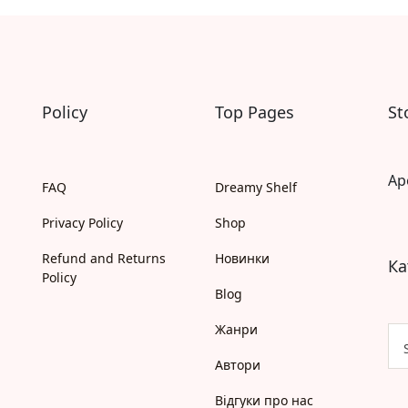
Самостійне читання (6+)
Книги для читання 10+
Вчимося читати
Прописи для дітей
Багаторазові прописи / Книги на липучках
Розмальовки та Аплікації
Policy
Top Pages
St
Енциклопедії
Розвивальні та пізнавальні книги
Навчальні книги
Ap
Книги про Україну
FAQ
Dreamy Shelf
Християнські книги для дітей
Privacy Policy
Shop
Ігри для дітей
Різдвяні/Зимові
Refund and Returns
Новинки
Ка
Вживані книги
Policy
Мій акаунт
Blog
Кошик
Бонусний рахунок
Жанри
Мої замовлення
Що б ще почитати?
Автори
Pre-order
Відгуки про нас
Мої оголошення