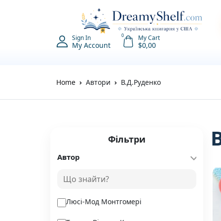
0
Sign In
My Cart
My Account
$
0,00
Home
Автори
В.Д.Руденко
Фільтри
Автор
Люсі-Мод Монтгомері