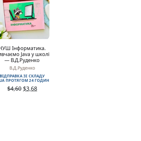
Різдвяно-зимові
На День Валентина
Книги для дорослих
Українська класика
Сучасна українська проза
Світова класика
НУШ Інформатика.
Проза
ивчаємо Java у школі
Поезія та драматургія
— В.Д.Руденко
Романи
В.Д.Руденко
Детективи
Фантастика та фентезі
ВІДПРАВКА ЗІ СКЛАДУ
ША ПРОТЯГОМ 24 ГОДИН
Жахи та трилери
$
4,60
$
3,68
Саморозвиток, мотивація, філософія
Бізнес Менеджмент Фінанси
Історія Наука Політологія
Батьківство та виховання
Книги про Україну
Біографічні твори
Біблії
Духовна література