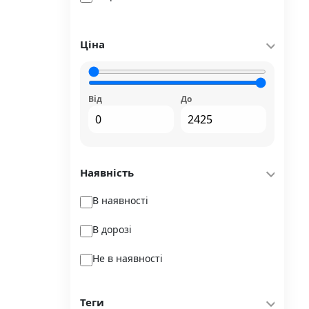
Nebo Booklab Publishing
4-6 років
Orner
Ціна
6-10 років
Publisher
Readberry
Від
До
Simon & Schuster Ltd
Stone Publishing
Наявність
Strateg
В наявності
Stretovych
В дорозі
Tactic
Не в наявності
Terra Incognita
Ukrainian Puzzles
Теги