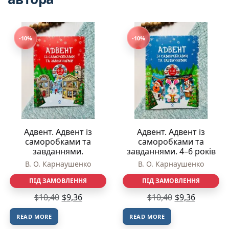
-10%
-10%
Адвент. Адвент із
Адвент. Адвент із
саморобками та
саморобками та
завданнями.
завданнями. 4–6 років
В. О. Карнаушенко
В. О. Карнаушенко
ПІД ЗАМОВЛЕННЯ
ПІД ЗАМОВЛЕННЯ
$
10,40
$
9,36
$
10,40
$
9,36
READ MORE
READ MORE