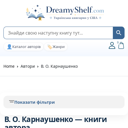
0
👤
🏷️
Каталог авторів
Жанри
Home
Автори
В. О. Карнаушенко
Показати фільтри
В. О. Карнаушенко — книги
автора