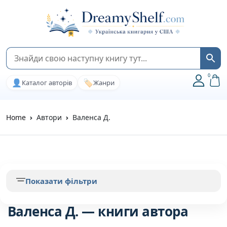
0
👤
🏷️
Каталог авторів
Жанри
Home
Автори
Валенса Д.
Показати фільтри
Валенса Д. — книги автора