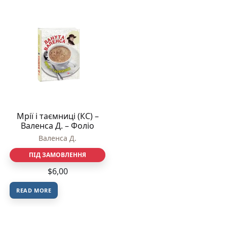
Мрiї i таємницi (КС) –
Валенса Д. – Фоліо
Валенса Д.
ПІД ЗАМОВЛЕННЯ
$
6,00
READ MORE