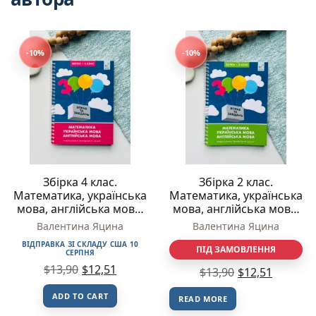
-10%
-10%
Збірка 4 клас.
Збірка 2 клас.
Математика, українська
Математика, українська
мова, англійська мова.
мова, англійська мова.
Універсальний
Універсальний
Валентина Яцина
Валентина Яцина
тренувальний зошит –
тренувальний зошит –
ВІДПРАВКА ЗІ СКЛАДУ США 10
Валентина Яцина – Час
Валентина Яцина – Час
ПІД ЗАМОВЛЕННЯ
СЕРПНЯ
Майстрів
Майстрів
$
13,90
$
12,51
$
13,90
$
12,51
ADD TO CART
READ MORE