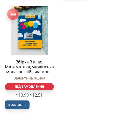
-10%
Збірка 3 клас.
Математика, українська
мова, англійська мова.
Універсальний
Валентина Яцина
тренувальний зошит –
Валентина Яцина – Час
ПІД ЗАМОВЛЕННЯ
Майстрів
$
13,90
$
12,51
READ MORE