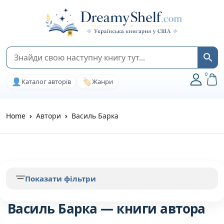
0
👤
🏷️
Каталог авторів
Жанри
Home
Автори
Василь Барка
Показати фільтри
Василь Барка — книги автора