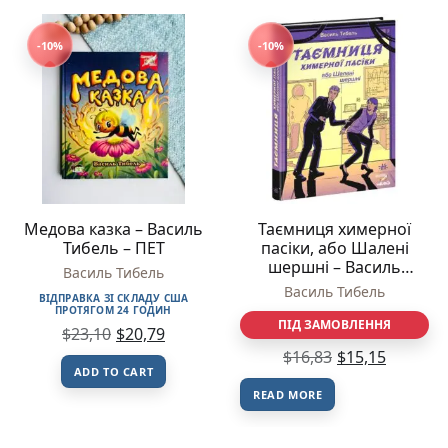
-10%
-10%
Медова казка – Василь
Таємниця химерної
Тибель – ПЕТ
пасіки, або Шалені
шершні – Василь
Василь Тибель
Тибель – Шалені
Василь Тибель
ВІДПРАВКА ЗІ СКЛАДУ США
канікули – Ранок
ПРОТЯГОМ 24 ГОДИН
ПІД ЗАМОВЛЕННЯ
$
23,10
$
20,79
$
16,83
$
15,15
ADD TO CART
READ MORE