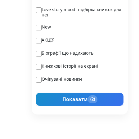
Ukraїner
Love story mood: підбірка книжок для
неї
Varvar Publishing
New
Verba
АКЦІЯ
Vivat
Біографії що надихають
Vladi Toys
Книжкові історії на екрані
Vovkulaka
Очікувані новинки
Yakaboo Publishing
Подарунок для нього
А-БА-БА-ГА-ЛА-МА-ГА
Показати
(2)
Прокачай себе
Агенція IPIO
Історії сильних жінок
Академія
Активний Розвиток Талантів