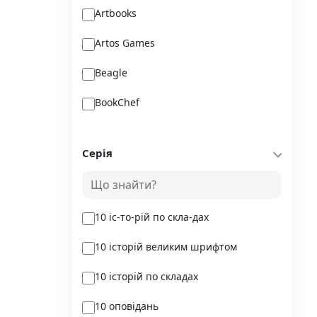
Artbooks
Artos Games
Beagle
BookChef
Chitarium
Серія
Crystal Book
Danko Toys
10 іс-то-рій по скла-дах
DoDo
10 історій великим шрифтом
DreamyShelf
10 історій по складах
Fantasy land busy books
10 оповідань
Geekach