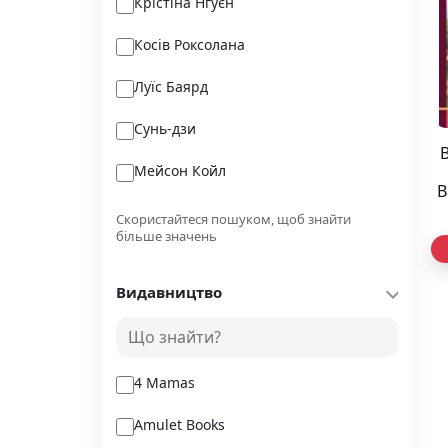
Крістіна Нгуєн
Косів Роксолана
Луїс Баярд
Сунь-дзи
В
Мейсон Койл
В
Літературний переказ Пітера
Скористайтеся пошуком, щоб знайти
Кловера
більше значень
Майкл Мозлі
Видавництво
Джек Ель-Хай
Максим Ісповідник
4 Mamas
Amulet Books