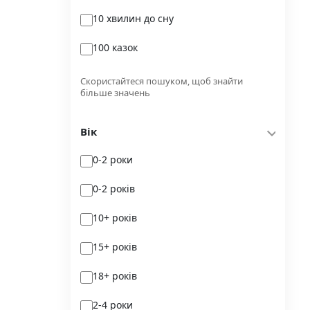
10 хвилин до сну
Glimmer
100 казок
Independently published
100 поезій
Korali books
Скористайтеся пошуком, щоб знайти
більше значень
100 поезій. Сучасність
Lobster
Вік
100 цікавих фактів
Magenta Art Books
0-2 роки
101рік України
MAL'OPUS
0-2 років
markobook
10+ років
Meridian Czernowitz
15+ років
Mimir Media
18+ років
Nasha idea
2-4 роки