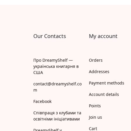
Апрель
Апріорі
Арій
Our Contacts
My account
АРТ
Арт Школа
Про DreamyShelf —
Orders
українська книгарня в
АССА
Addresses
США
Payment methods
Астролябія
contact@dreamyshelf.co
m
Account details
Белкар-книга
Facebook
Points
Білка
Співпраця з клубами та
Join us
освітніми ініціативами
Богдан
Cart
DreamyShelf у