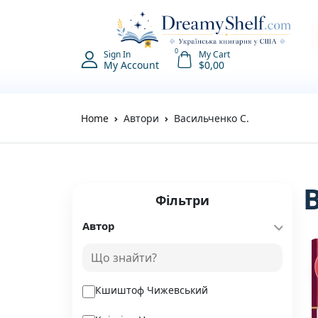
0
Sign In
My Cart
My Account
$
0,00
Home
Автори
Васильченко С.
Фільтри
Автор
Кшиштоф Чижевський