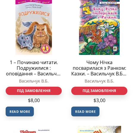
1 – Починаю читати.
Чому Нічка
Подружилися :
посварилася з Ранком:
оповідання – Васильчук
Казки. – Васильчук В.Б. –
В.Б. – (НК Богдан)
(НК Богдан)
Васильчук В.Б.
Васильчук В.Б.
ПІД ЗАМОВЛЕННЯ
ПІД ЗАМОВЛЕННЯ
$
8,00
$
3,00
READ MORE
READ MORE