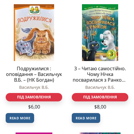
Подружилися :
3 – Читаю самостійно.
оповідання – Васильчук
Чому Нічка
В.Б. – (НК Богдан)
посварилася з Ранком :
казка – Васильчук В.Б. –
Васильчук В.Б.
Васильчук В.Б.
(НК Богдан)
ПІД ЗАМОВЛЕННЯ
ПІД ЗАМОВЛЕННЯ
$
6,00
$
8,00
READ MORE
READ MORE