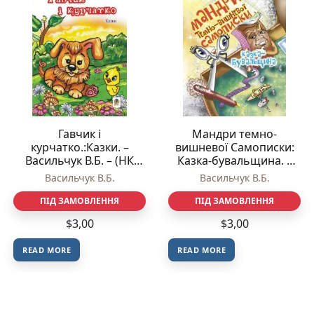
Гавчик і
Мандри темно-
курчатко.:Казки. –
вишневої Самописки:
Васильчук В.Б. – (НК
Казка-бувальщина. –
Богдан)
Васильчук В.Б. – (НК
Васильчук В.Б.
Васильчук В.Б.
Богдан)
ПІД ЗАМОВЛЕННЯ
ПІД ЗАМОВЛЕННЯ
$
3,00
$
3,00
READ MORE
READ MORE