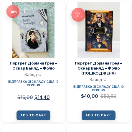
-10%
HOT
SALE
Портрет Доріана Ґрея –
Портрет Доріана Ґрея –
Оскар Вайлд – Фоліо
Оскар Вайлд – Фоліо
(ПОШКОДЖЕНА)
Вайлд О.
Вайлд О.
ВІДПРАВКА ЗІ СКЛАДУ США 10
СЕРПНЯ
ВІДПРАВКА ЗІ СКЛАДУ США 10
СЕРПНЯ
$
40,00
$
53,60
$
16,00
$
14,40
ADD TO CART
ADD TO CART