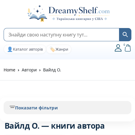
0
👤
🏷️
Каталог авторів
Жанри
Home
Автори
Вайлд О.
Показати фільтри
Вайлд О. — книги автора