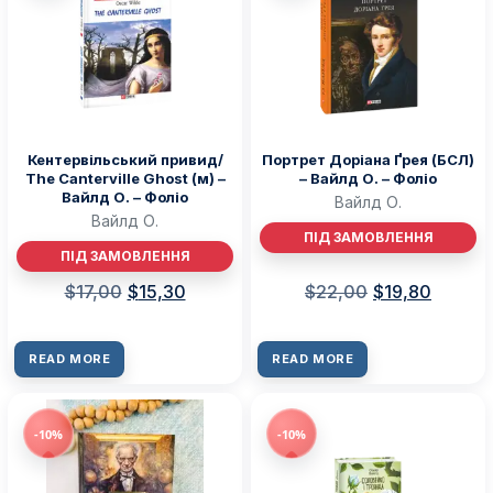
Кентервільський привид/
Портрет Доріана Ґрея (БСЛ)
The Canterville Ghost (м) –
– Вайлд О. – Фоліо
Вайлд О. – Фоліо
Вайлд О.
Вайлд О.
ПІД ЗАМОВЛЕННЯ
ПІД ЗАМОВЛЕННЯ
$
17,00
$
15,30
$
22,00
$
19,80
READ MORE
READ MORE
-10%
-10%