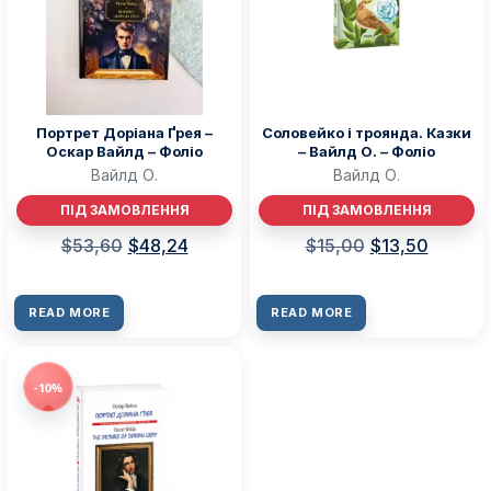
Портрет Доріана Ґрея –
Соловейко і троянда. Казки
Оскар Вайлд – Фоліо
– Вайлд О. – Фоліо
Вайлд О.
Вайлд О.
ПІД ЗАМОВЛЕННЯ
ПІД ЗАМОВЛЕННЯ
$
53,60
$
48,24
$
15,00
$
13,50
READ MORE
READ MORE
-10%