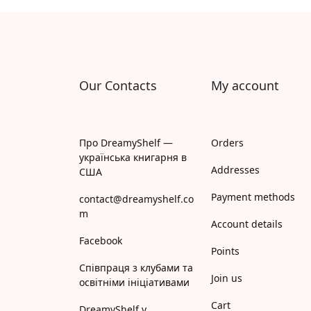
Апрель
Апріорі
Арій
Our Contacts
My account
АРТ
Арт Школа
Про DreamyShelf —
Orders
українська книгарня в
АССА
Addresses
США
Payment methods
Астролябія
contact@dreamyshelf.co
m
Account details
Белкар-книга
Facebook
Points
Білка
Співпраця з клубами та
Join us
освітніми ініціативами
Богдан
Cart
DreamyShelf у