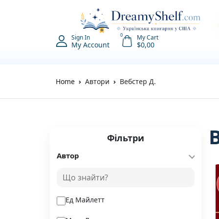
0
Sign In
My Cart
My Account
$
0,00
Home
Автори
Вебстер Д.
Фільтри
Автор
Ед Майлетт