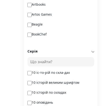
Artbooks
Artos Games
Beagle
BookChef
Chitarium
Серія
Crystal Book
Danko Toys
10 іс-то-рій по скла-дах
DoDo
10 історій великим шрифтом
DreamyShelf
10 історій по складах
Fantasy land busy books
10 оповідань
Geekach