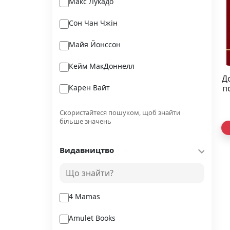
Макс Лукадо
Сон Чан Чжін
Майя Йонссон
Кейм МакДоннелл
Д
Карен Вайт
п
Ерік Райз
Скористайтеся пошуком, щоб знайти
більше значень
Зиновій Суходуб
Видавництво
Збірка праць Архиєпископа
Всеволода Скопельського
Собецька Т.Д.
4 Mamas
Amulet Books