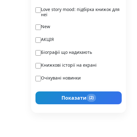
Ukraїner
Love story mood: підбірка книжок для
неї
Varvar Publishing
New
Verba
АКЦІЯ
Vivat
Біографії що надихають
Vladi Toys
Книжкові історії на екрані
Vovkulaka
Очікувані новинки
Yakaboo Publishing
Подарунок для нього
А-БА-БА-ГА-ЛА-МА-ГА
Показати
(2)
Прокачай себе
Агенція IPIO
Історії сильних жінок
Академія
Активний Розвиток Талантів