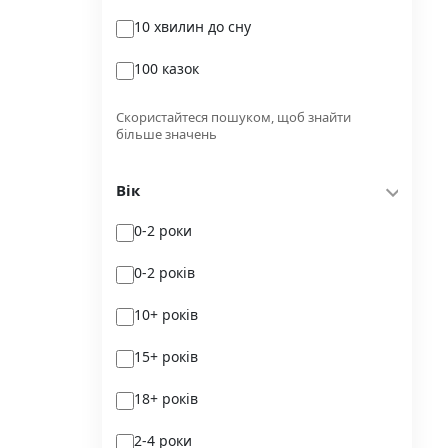
10 хвилин до сну
Glimmer
100 казок
Independently published
100 поезій
Korali books
Скористайтеся пошуком, щоб знайти
більше значень
100 поезій. Сучасність
Lobster
Вік
100 цікавих фактів
Magenta Art Books
0-2 роки
101рік України
MAL'OPUS
0-2 років
markobook
10+ років
Meridian Czernowitz
15+ років
Mimir Media
18+ років
Nasha idea
2-4 роки