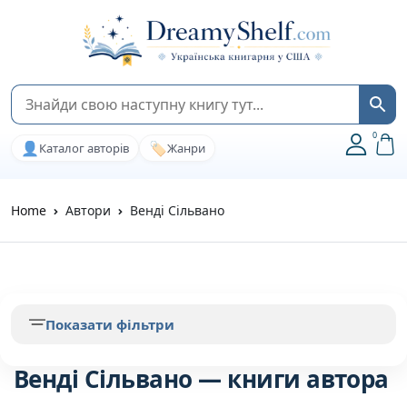
0
👤
🏷️
Каталог авторів
Жанри
Home
Автори
Венді Сільвано
Показати фільтри
Венді Сільвано — книги автора