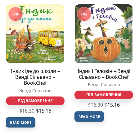
-7%
-7%
Індик іде до школи –
Індик і Геловін – Венді
Венді Сільвано –
Сільвано – BookChef
BookChef
Венді Сільвано
Венді Сільвано
ПІД ЗАМОВЛЕННЯ
ПІД ЗАМОВЛЕННЯ
$
16,30
$
15,16
$
16,30
$
15,16
READ MORE
READ MORE