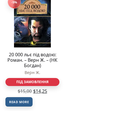
-5%
20 000 льє під водою:
Роман. – Верн Ж. – (НК
Богдан)
Верн Ж.
ПІД ЗАМОВЛЕННЯ
$
15,00
$
14,25
READ MORE