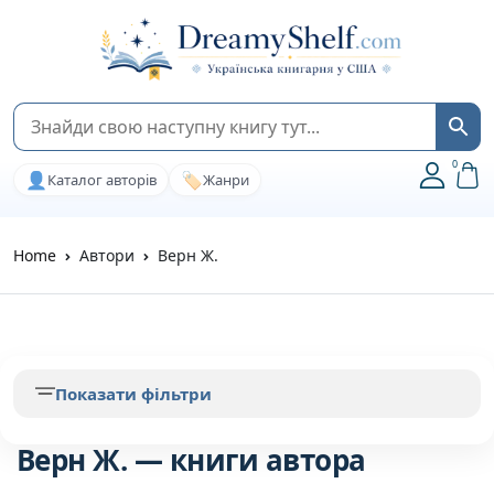
0
👤
🏷️
Каталог авторів
Жанри
Home
Автори
Верн Ж.
Показати фільтри
Верн Ж. — книги автора