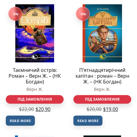
-5%
-5%
Таємничий острів:
П’ятнадцятирічний
Роман – Верн Ж. – (НК
капітан : роман – Верн
Богдан)
Ж. – (НК Богдан)
Верн Ж.
Верн Ж.
ПІД ЗАМОВЛЕННЯ
ПІД ЗАМОВЛЕННЯ
$
22,00
$
20,90
$
20,00
$
19,00
READ MORE
READ MORE