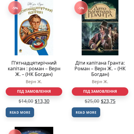
-5%
-5%
П’ятнадцятирічний
Діти капітана Гранта:
капітан : роман – Верн
Роман – Верн Ж. – (НК
Ж. – (НК Богдан)
Богдан)
Верн Ж.
Верн Ж.
ПІД ЗАМОВЛЕННЯ
ПІД ЗАМОВЛЕННЯ
$
14,00
$
13,30
$
25,00
$
23,75
READ MORE
READ MORE