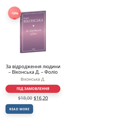
-10%
За відродження людини
– Віконська Д. – Фоліо
Віконська Д.
ПІД ЗАМОВЛЕННЯ
$
18,00
$
16,20
READ MORE