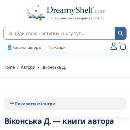
0
👤
🏷️
Каталог авторів
Жанри
Home
Автори
Віконська Д.
Показати фільтри
Віконська Д. — книги автора