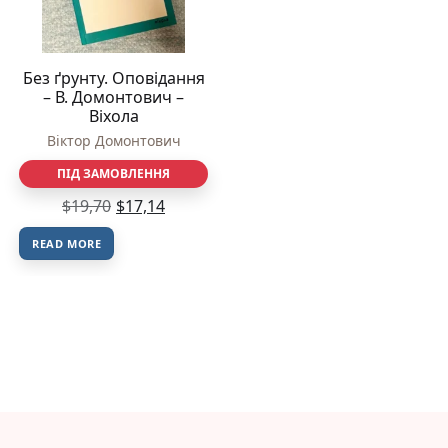
Без ґрунту. Оповідання
– В. Домонтович –
Віхола
Віктор Домонтович
ПІД ЗАМОВЛЕННЯ
$
19,70
$
17,14
READ MORE