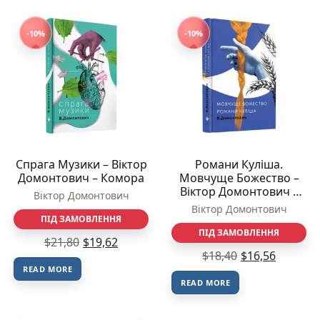
-10%
-10%
Спрага Музики – Віктор
Романи Куліша.
Домонтович – Комора
Мовчуще Божество –
Віктор Домонтович –
Віктор Домонтович
Комора
Віктор Домонтович
ПІД ЗАМОВЛЕННЯ
ПІД ЗАМОВЛЕННЯ
$
21,80
$
19,62
$
18,40
$
16,56
READ MORE
READ MORE