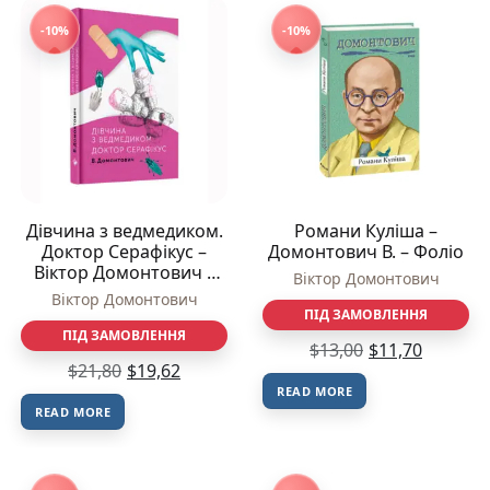
-10%
-10%
Дівчина з ведмедиком.
Романи Куліша –
Доктор Серафікус –
Домонтович В. – Фоліо
Віктор Домонтович –
Віктор Домонтович
Комора
Віктор Домонтович
ПІД ЗАМОВЛЕННЯ
ПІД ЗАМОВЛЕННЯ
$
13,00
$
11,70
$
21,80
$
19,62
READ MORE
READ MORE