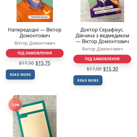
Напередодні — Віктор
Доктор Серафікус.
Домонтович
Дівчина з ведмедиком
— Віктор Домонтович
Віктор Домонтович
Віктор Домонтович
ПІД ЗАМОВЛЕННЯ
ПІД ЗАМОВЛЕННЯ
$
17,50
$
15,75
$
17,00
$
15,30
READ MORE
READ MORE
-13%