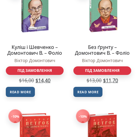
Куліш і Шевченко –
Без ґрунту –
Домонтович В. – Фоліо
Домонтович В. – Фоліо
Віктор Домонтович
Віктор Домонтович
ПІД ЗАМОВЛЕННЯ
ПІД ЗАМОВЛЕННЯ
$
16,00
$
14,40
$
13,00
$
11,70
READ MORE
READ MORE
-10%
-10%