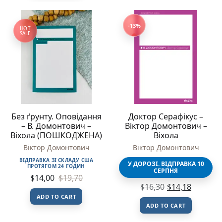
-13%
HOT
SALE
Без ґрунту. Оповідання
Доктор Серафікус –
– В. Домонтович –
Віктор Домонтович –
Віхола (ПОШКОДЖЕНА)
Віхола
Віктор Домонтович
Віктор Домонтович
ВІДПРАВКА ЗІ СКЛАДУ США
У ДОРОЗІ. ВІДПРАВКА 10
ПРОТЯГОМ 24 ГОДИН
СЕРПНЯ
$
14,00
$
19,70
$
16,30
$
14,18
ADD TO CART
ADD TO CART