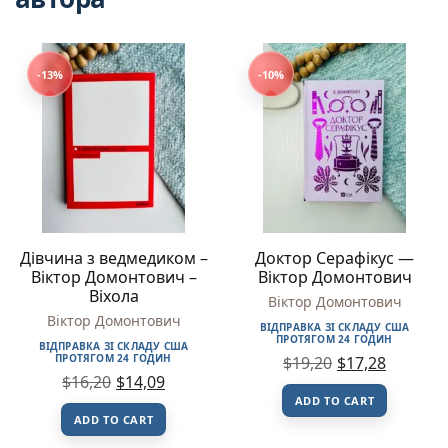
-13%
-10%
Дівчина з ведмедиком –
Доктор Серафікус —
Віктор Домонтович –
Віктор Домонтович
Віхола
Віктор Домонтович
Віктор Домонтович
ВІДПРАВКА ЗІ СКЛАДУ США
ПРОТЯГОМ 24 ГОДИН
ВІДПРАВКА ЗІ СКЛАДУ США
ПРОТЯГОМ 24 ГОДИН
$
19,20
$
17,28
$
16,20
$
14,09
ADD TO CART
ADD TO CART