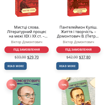
Мистці слова.
Пантелеймон Куліш.
Літературний процес
Життя і творчість –
на межі ХІХ і ХХ ст. –
Домонтович В. (Петров
Домонтович В. (Петров
В.) – Фоліо
Віктор Домонтович
Віктор Домонтович
В.) – Фоліо
ПІД ЗАМОВЛЕННЯ
ПІД ЗАМОВЛЕННЯ
$
33,00
$
29,70
$
42,00
$
37,80
READ MORE
READ MORE
-10%
-10%