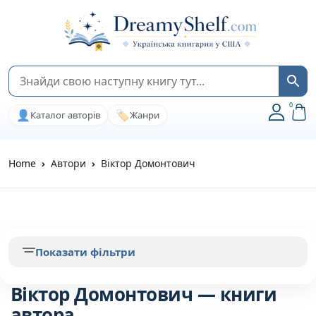
0
👤
🏷️
Каталог авторів
Жанри
Home
Автори
Віктор Домонтович
Показати фільтри
Віктор Домонтович — книги
автора