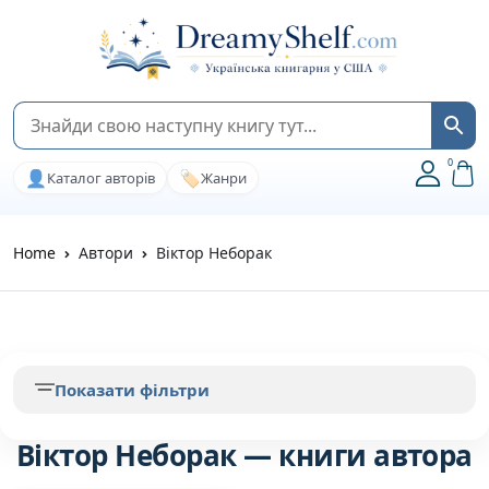
0
👤
🏷️
Каталог авторів
Жанри
Home
Автори
Віктор Неборак
Показати фільтри
Віктор Неборак — книги автора