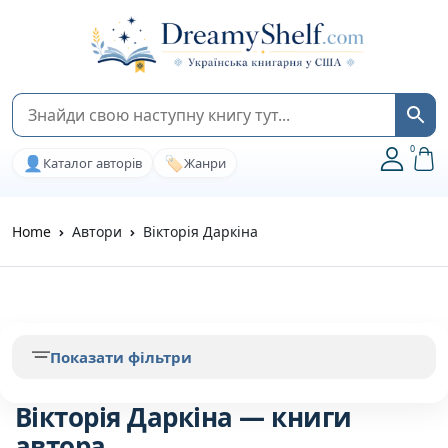
0
👤
🏷️
Каталог авторів
Жанри
Home
Автори
Вікторія Даркіна
Показати фільтри
Вікторія Даркіна — книги
автора