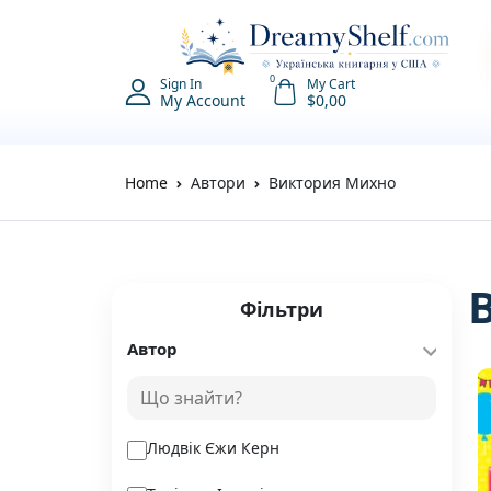
0
Sign In
My Cart
My Account
$
0,00
Home
Автори
Виктория Михно
Фільтри
Автор
Людвік Єжи Керн