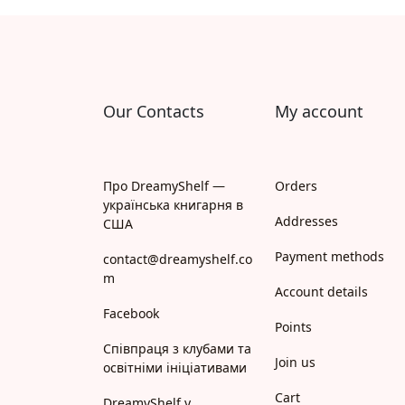
Апрель
Апріорі
Арій
Our Contacts
My account
АРТ
Арт Школа
Про DreamyShelf —
Orders
українська книгарня в
АССА
Addresses
США
Payment methods
Астролябія
contact@dreamyshelf.co
m
Account details
Белкар-книга
Facebook
Points
Білка
Співпраця з клубами та
Join us
освітніми ініціативами
Богдан
Cart
DreamyShelf у