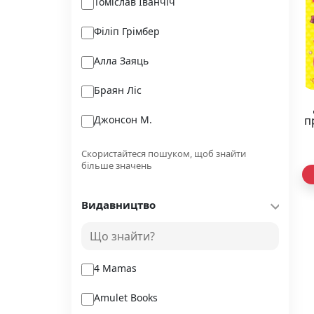
Томіслав Іванчіч
Філіп Грімбер
Алла Заяць
Браян Ліс
Джонсон М.
п
Марія Чумарна Іванівна
Скористайтеся пошуком, щоб знайти
більше значень
Лорі Форест
Видавництво
Петер Штамм
Крістіна Монінгер
4 Mamas
Amulet Books