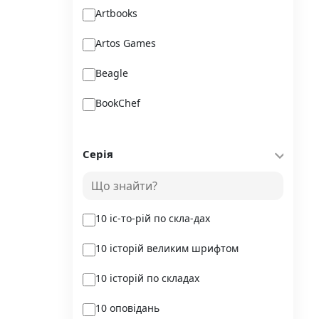
Artbooks
Artos Games
Beagle
BookChef
Chitarium
Серія
Crystal Book
Danko Toys
10 іс-то-рій по скла-дах
DoDo
10 історій великим шрифтом
DreamyShelf
10 історій по складах
Fantasy land busy books
10 оповідань
Geekach