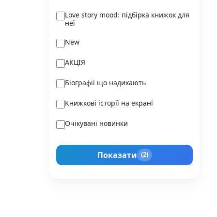
Ukraїner
Love story mood: підбірка книжок для
неї
Varvar Publishing
New
Verba
АКЦІЯ
Vivat
Біографії що надихають
Vladi Toys
Книжкові історії на екрані
Vovkulaka
Очікувані новинки
Yakaboo Publishing
Подарунок для нього
А-БА-БА-ГА-ЛА-МА-ГА
Показати
(2)
Прокачай себе
Агенція IPIO
Історії сильних жінок
Академія
Активний Розвиток Талантів