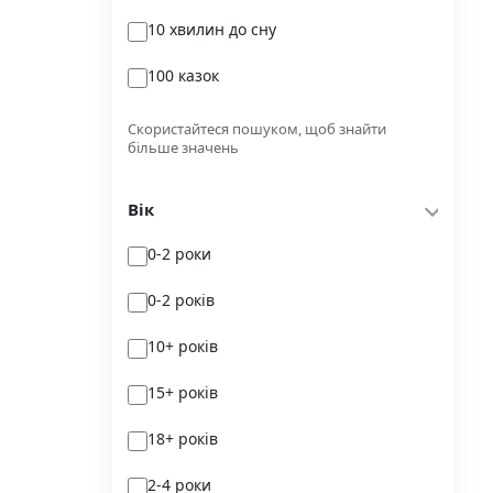
10 хвилин до сну
Glimmer
100 казок
Independently published
100 поезій
Korali books
Скористайтеся пошуком, щоб знайти
більше значень
100 поезій. Сучасність
Lobster
Вік
100 цікавих фактів
Magenta Art Books
0-2 роки
101рік України
MAL'OPUS
0-2 років
markobook
10+ років
Meridian Czernowitz
15+ років
Mimir Media
18+ років
Nasha idea
2-4 роки