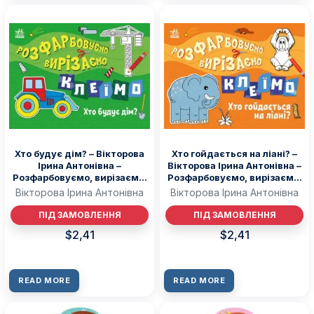
Хто будує дім? – Вікторова
Хто гойдається на ліані? –
Ірина Антонівна –
Вікторова Ірина Антонівна –
Розфарбовуємо, вирізаємо,
Розфарбовуємо, вирізаємо,
клеїмо – Ранок
клеїмо – Ранок
Вікторова Ірина Антонівна
Вікторова Ірина Антонівна
ПІД ЗАМОВЛЕННЯ
ПІД ЗАМОВЛЕННЯ
$
2,41
$
2,41
READ MORE
READ MORE