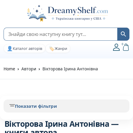
0
👤
🏷️
Каталог авторів
Жанри
Home
Автори
Вікторова Ірина Антонівна
Показати фільтри
Вікторова Ірина Антонівна —
книги автора