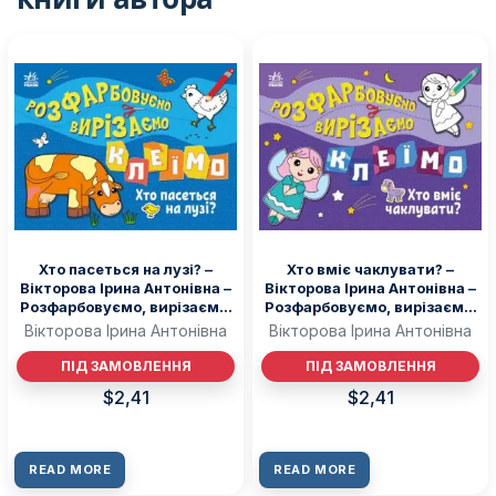
Хто пасеться на лузі? –
Хто вміє чаклувати? –
Вікторова Ірина Антонівна –
Вікторова Ірина Антонівна –
Розфарбовуємо, вирізаємо,
Розфарбовуємо, вирізаємо,
клеїмо – Ранок
клеїмо – Ранок
Вікторова Ірина Антонівна
Вікторова Ірина Антонівна
ПІД ЗАМОВЛЕННЯ
ПІД ЗАМОВЛЕННЯ
$
2,41
$
2,41
READ MORE
READ MORE