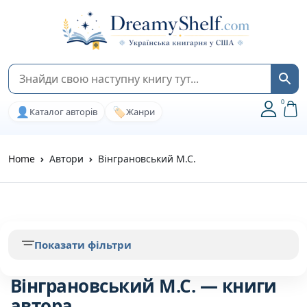
0
👤
🏷️
Каталог авторів
Жанри
Home
Автори
Вінграновський М.С.
Показати фільтри
Вінграновський М.С. — книги
автора