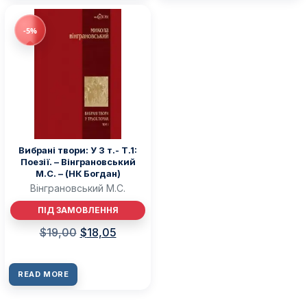
-5%
Вибрані твори: У 3 т.- Т.1:
Поезії. – Вінграновський
М.С. – (НК Богдан)
Вінграновський М.С.
ПІД ЗАМОВЛЕННЯ
$
19,00
$
18,05
READ MORE