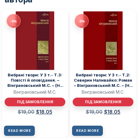
-5%
-5%
Вибрані твори: У 3 т.- Т.3:
Вибрані твори: У 3 т.- Т.2:
Повісті й оповідання. –
Северин Наливайко: Роман
Вінграновський М.С. – (НК
– Вінграновський М.С. – (НК
Богдан)
Богдан)
Вінграновський М.С.
Вінграновський М.С.
ПІД ЗАМОВЛЕННЯ
ПІД ЗАМОВЛЕННЯ
$
19,00
$
18,05
$
19,00
$
18,05
READ MORE
READ MORE