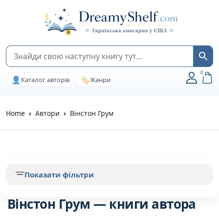
0
👤
🏷️
Каталог авторів
Жанри
Home
Автори
Вінстон Грум
Показати фільтри
Вінстон Грум — книги автора