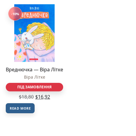
-10%
Вреднючка — Віра Літке
Віра Літке
ПІД ЗАМОВЛЕННЯ
$
18,80
$
16,92
READ MORE