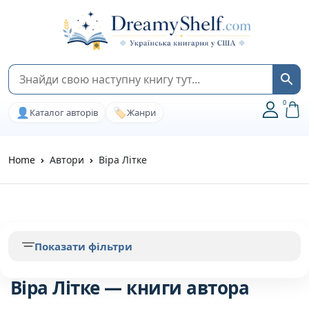
0
👤
🏷️
Каталог авторів
Жанри
Home
Автори
Віра Літке
Показати фільтри
Віра Літке — книги автора