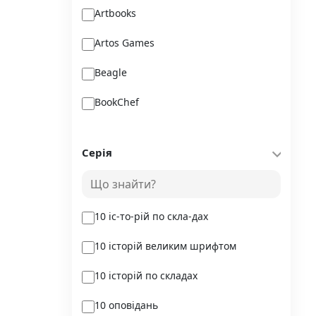
Artbooks
Artos Games
Beagle
BookChef
Chitarium
Серія
Crystal Book
Danko Toys
10 іс-то-рій по скла-дах
DoDo
10 історій великим шрифтом
DreamyShelf
10 історій по складах
Fantasy land busy books
10 оповідань
Geekach