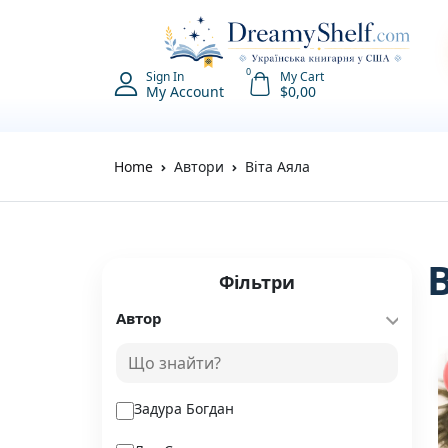
0
Sign In
My Cart
My Account
$
0,00
Home
Автори
Віта Аяла
Фільтри
Автор
Задура Богдан