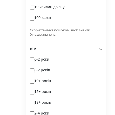
10 хвилин до сну
Glimmer
100 казок
Independently published
100 поезій
Korali books
Скористайтеся пошуком, щоб знайти
більше значень
100 поезій. Сучасність
Lobster
Вік
100 цікавих фактів
Magenta Art Books
0-2 роки
101рік України
MAL'OPUS
0-2 років
markobook
10+ років
Meridian Czernowitz
15+ років
Mimir Media
18+ років
Nasha idea
2-4 роки