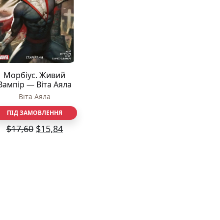
Різдвяно-зимові
На День Валентина
Книги для дорослих
Українська класика
Сучасна українська проза
Світова класика
Морбіус. Живий
Проза
Вампір — Віта Аяла
Поезія та драматургія
Віта Аяла
Романи
Детективи
ПІД ЗАМОВЛЕННЯ
Фантастика та фентезі
$
17,60
$
15,84
Жахи та трилери
Саморозвиток, мотивація, філософія
Бізнес Менеджмент Фінанси
Історія Наука Політологія
Батьківство та виховання
Книги про Україну
Біографічні твори
Біблії
Духовна література