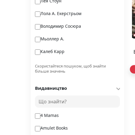
Лея Стоун
Лола А. Екерстрьом
Володимир Сосюра
Мьоллер А.
Калеб Карр
Укл. Степанець Юлія
Скористайтеся пошуком, щоб знайти
більше значень
Шевчук С.
Видавництво
Александр Дюма
Дорота Тераковська
4 Mamas
Amulet Books