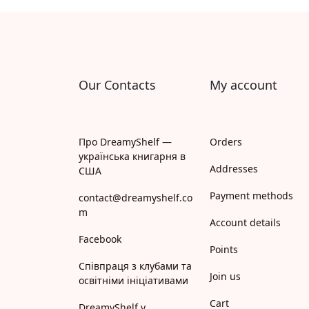
Апрель
Апріорі
Арій
Our Contacts
My account
АРТ
Арт Школа
Про DreamyShelf —
Orders
українська книгарня в
АССА
Addresses
США
Payment methods
Астролябія
contact@dreamyshelf.co
m
Account details
Белкар-книга
Facebook
Points
Білка
Співпраця з клубами та
Join us
освітніми ініціативами
Богдан
Cart
DreamyShelf у