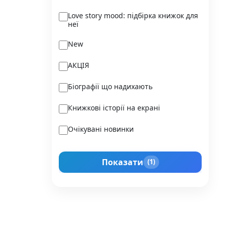
Ukraїner
Love story mood: підбірка книжок для
неї
Varvar Publishing
New
Verba
АКЦІЯ
Vivat
Біографії що надихають
Vladi Toys
Книжкові історії на екрані
Vovkulaka
Очікувані новинки
Yakaboo Publishing
Подарунок для нього
А-БА-БА-ГА-ЛА-МА-ГА
Показати
(1)
Прокачай себе
Агенція IPIO
Історії сильних жінок
Академія
Активний Розвиток Талантів