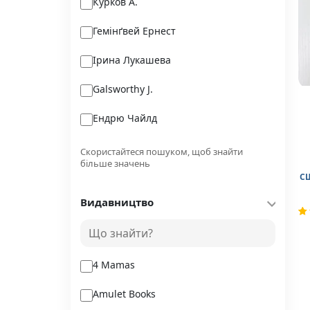
Курков А.
Гемінґвей Ернест
Ірина Лукашева
Galsworthy J.
Ендрю Чайлд
Люба Копоть
Скористайтеся пошуком, щоб знайти
більше значень
Баррі Д.М.
С
Видавництво
Олексій Коваленко
Ані Асатрян
R
1
5.
of
b
4 Mamas
c
ra
Amulet Books