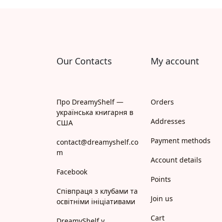
Апрель
Апріорі
Арій
Our Contacts
My account
АРТ
Арт Школа
Про DreamyShelf —
Orders
українська книгарня в
АССА
Addresses
США
Payment methods
Астролябія
contact@dreamyshelf.co
m
Account details
Белкар-книга
Facebook
Points
Білка
Співпраця з клубами та
Join us
освітніми ініціативами
Богдан
Cart
DreamyShelf у