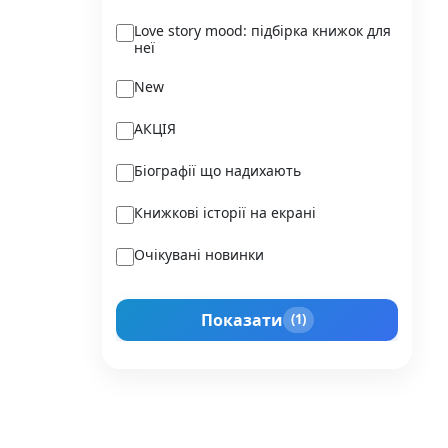
Ukraїner
Love story mood: підбірка книжок для
неї
Varvar Publishing
New
Verba
АКЦІЯ
Vivat
Біографії що надихають
Vladi Toys
Книжкові історії на екрані
Vovkulaka
Очікувані новинки
Yakaboo Publishing
Подарунок для нього
А-БА-БА-ГА-ЛА-МА-ГА
Показати
(1)
Прокачай себе
Агенція IPIO
Історії сильних жінок
Академія
Активний Розвиток Талантів