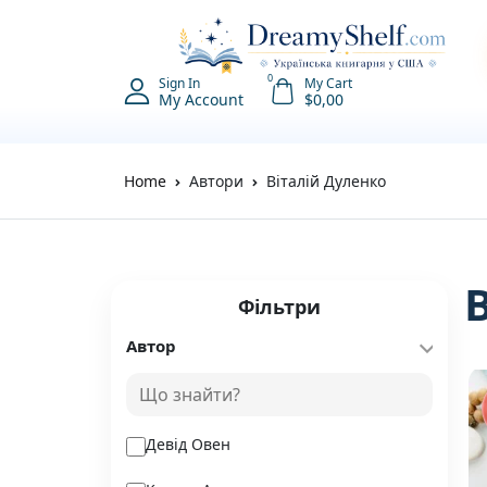
0
Sign In
My Cart
My Account
$
0,00
Home
Автори
Віталій Дуленко
Фільтри
Автор
Девід Овен