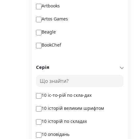
Artbooks
Artos Games
Beagle
BookChef
Chitarium
Серія
Crystal Book
Danko Toys
10 іс-то-рій по скла-дах
DoDo
10 історій великим шрифтом
DreamyShelf
10 історій по складах
Fantasy land busy books
10 оповідань
Geekach