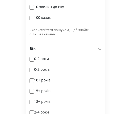
10 хвилин до сну
Glimmer
100 казок
Independently published
100 поезій
Korali books
Скористайтеся пошуком, щоб знайти
більше значень
100 поезій. Сучасність
Lobster
Вік
100 цікавих фактів
Magenta Art Books
0-2 роки
101рік України
MAL'OPUS
0-2 років
markobook
10+ років
Meridian Czernowitz
15+ років
Mimir Media
18+ років
Nasha idea
2-4 роки