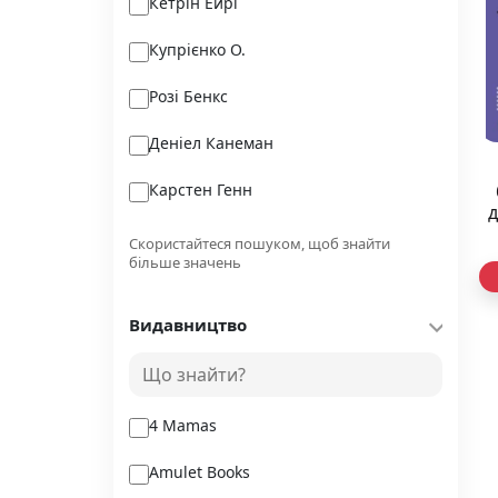
Кетрін Ейрі
Купрієнко О.
Розі Бенкс
Деніел Канеман
Карстен Генн
д
Кетлін Ґлазґов
Скористайтеся пошуком, щоб знайти
більше значень
Генрі Ноуен
Видавництво
Карсон Маккалерс
Бейден-Поуелл оф Гівелл
4 Mamas
Amulet Books