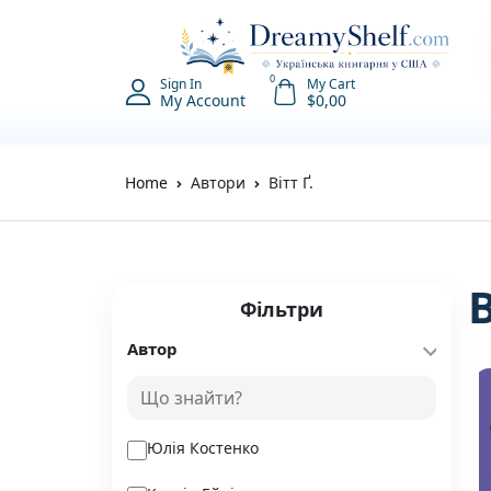
0
Sign In
My Cart
My Account
$
0,00
Home
Автори
Вітт Ґ.
В
Фільтри
Автор
Юлія Костенко