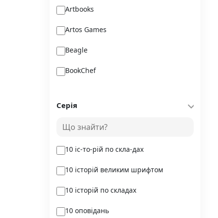
Artbooks
Artos Games
Beagle
BookChef
Chitarium
Серія
Crystal Book
Danko Toys
10 іс-то-рій по скла-дах
DoDo
10 історій великим шрифтом
DreamyShelf
10 історій по складах
Fantasy land busy books
10 оповідань
Geekach