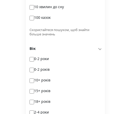
10 хвилин до сну
Glimmer
100 казок
Independently published
100 поезій
Korali books
Скористайтеся пошуком, щоб знайти
більше значень
100 поезій. Сучасність
Lobster
Вік
100 цікавих фактів
Magenta Art Books
0-2 роки
101рік України
MAL'OPUS
0-2 років
markobook
10+ років
Meridian Czernowitz
15+ років
Mimir Media
18+ років
Nasha idea
2-4 роки