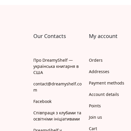
Апрель
Апріорі
Арій
Our Contacts
My account
АРТ
Арт Школа
Про DreamyShelf —
Orders
українська книгарня в
АССА
Addresses
США
Payment methods
Астролябія
contact@dreamyshelf.co
m
Account details
Белкар-книга
Facebook
Points
Білка
Співпраця з клубами та
Join us
освітніми ініціативами
Богдан
Cart
DreamyShelf у