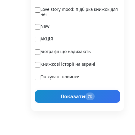
Ukraїner
Love story mood: підбірка книжок для
неї
Varvar Publishing
New
Verba
АКЦІЯ
Vivat
Біографії що надихають
Vladi Toys
Книжкові історії на екрані
Vovkulaka
Очікувані новинки
Yakaboo Publishing
Подарунок для нього
А-БА-БА-ГА-ЛА-МА-ГА
Показати
(1)
Прокачай себе
Агенція IPIO
Історії сильних жінок
Академія
Активний Розвиток Талантів