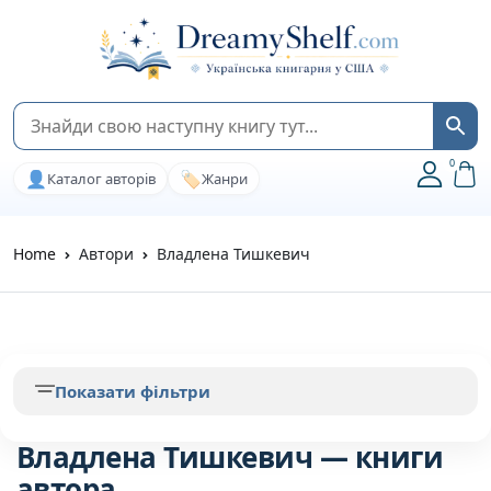
0
👤
🏷️
Каталог авторів
Жанри
Home
Автори
Владлена Тишкевич
Показати фільтри
Владлена Тишкевич — книги
автора