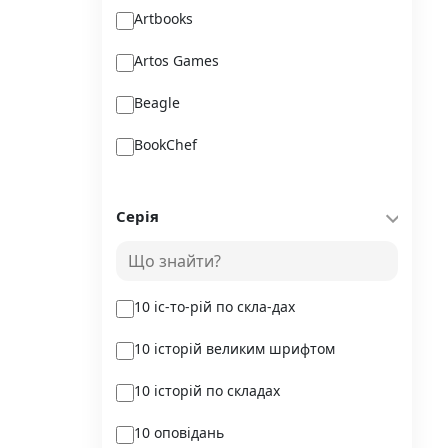
Artbooks
Artos Games
Beagle
BookChef
Chitarium
Серія
Crystal Book
Danko Toys
10 іс-то-рій по скла-дах
DoDo
10 історій великим шрифтом
DreamyShelf
10 історій по складах
Fantasy land busy books
10 оповідань
Geekach