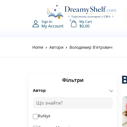
0
Sign In
My Cart
My Account
$
0,00
Home
Автори
Володимир В'ятрович
Фільтри
Автор
RuNyx