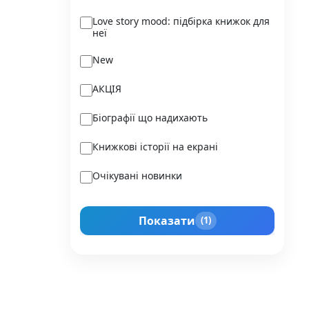
Ukraїner
Love story mood: підбірка книжок для
неї
Varvar Publishing
New
Verba
АКЦІЯ
Vivat
Біографії що надихають
Vladi Toys
Книжкові історії на екрані
Vovkulaka
Очікувані новинки
Yakaboo Publishing
Подарунок для нього
А-БА-БА-ГА-ЛА-МА-ГА
Показати
(1)
Прокачай себе
Агенція IPIO
Історії сильних жінок
Академія
Активний Розвиток Талантів