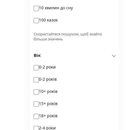
10 хвилин до сну
Glimmer
100 казок
Independently published
100 поезій
Korali books
Скористайтеся пошуком, щоб знайти
більше значень
100 поезій. Сучасність
Lobster
Вік
100 цікавих фактів
Magenta Art Books
0-2 роки
101рік України
MAL'OPUS
0-2 років
markobook
10+ років
Meridian Czernowitz
15+ років
Mimir Media
18+ років
Nasha idea
2-4 роки