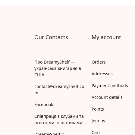
Апрель
Апріорі
Арій
Our Contacts
My account
АРТ
Арт Школа
Про DreamyShelf —
Orders
українська книгарня в
АССА
Addresses
США
Payment methods
Астролябія
contact@dreamyshelf.co
m
Account details
Белкар-книга
Facebook
Points
Білка
Співпраця з клубами та
Join us
освітніми ініціативами
Богдан
Cart
DreamyShelf у