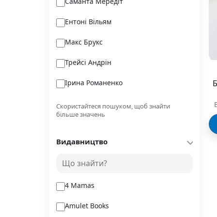
Саманта Мередіт
Ентоні Вільям
Макс Брукс
Трейсі Андрін
Ірина Романенко
Б
Вікторія Глушок
Скористайтеся пошуком, щоб знайти
більше значень
Сабін Журден
Видавництво
Тім Кантофер
Хосе Карлос Сомоса
4 Mamas
Amulet Books