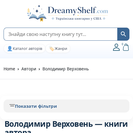
0
👤
🏷️
Каталог авторів
Жанри
Home
Автори
Володимир Верховень
Показати фільтри
Володимир Верховень — книги
автора