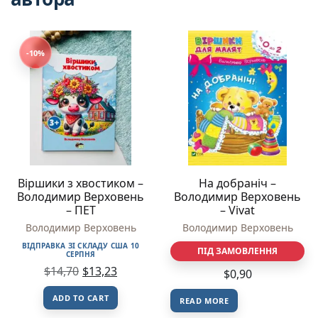
-10%
Вiршики з хвостиком –
На добраніч –
Володимир Верховень
Володимир Верховень
– ПЕТ
– Vivat
Володимир Верховень
Володимир Верховень
ВІДПРАВКА ЗІ СКЛАДУ США 10
ПІД ЗАМОВЛЕННЯ
СЕРПНЯ
$
14,70
$
13,23
$
0,90
ADD TO CART
READ MORE