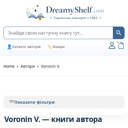
0
👤
🏷️
Каталог авторів
Жанри
Home
Автори
Voronin V.
Показати фільтри
Voronin V. — книги автора