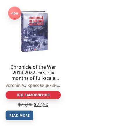
-10%
Chronicle of the War
2014-2022. First six
months of full-scale
aggression (24.02.2022
Voronin V.
,
Красовицький О.
—24.08.2022) –
Krasovytskyy O., Voronin
ПІД ЗАМОВЛЕННЯ
V. – Фоліо
$
25,00
$
22,50
READ MORE