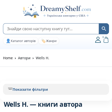
0
👤
🏷️
Каталог авторів
Жанри
Home
Автори
Wells H.
Показати фільтри
Wells H. — книги автора