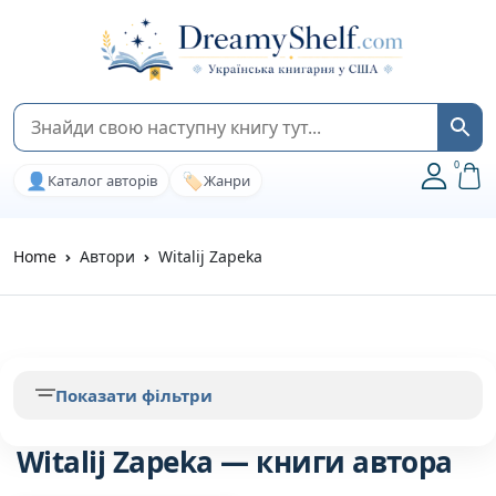
0
👤
🏷️
Каталог авторів
Жанри
Home
Автори
Witalij Zapeka
Показати фільтри
Witalij Zapeka — книги автора