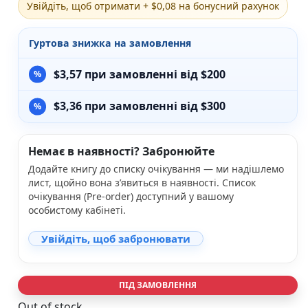
Увійдіть, щоб отримати + $0,08 на бонусний рахунок
Різдвяно-зимові
На День Валентина
Гуртова знижка на замовлення
Книги для дорослих
Українська класика
$
3,57
при замовленні від $200
Сучасна українська проза
Світова класика
$
3,36
при замовленні від $300
Проза
Поезія та драматургія
Романи
Немає в наявності? Забронюйте
Детективи
Фантастика та фентезі
Додайте книгу до списку очікування — ми надішлемо
Жахи та трилери
лист, щойно вона з’явиться в наявності. Список
Саморозвиток, мотивація, філософія
очікування (Pre-order) доступний у вашому
особистому кабінеті.
Бізнес Менеджмент Фінанси
Історія Наука Політологія
Увійдіть, щоб забронювати
Батьківство та виховання
Книги про Україну
Біографічні твори
ПІД ЗАМОВЛЕННЯ
Біблії
Духовна література
Out of stock