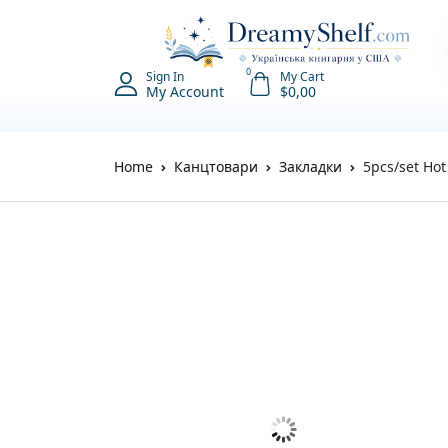
0
Sign In
My Cart
My Account
$
0,00
Home
Канцтовари
Закладки
5pcs/set Ho