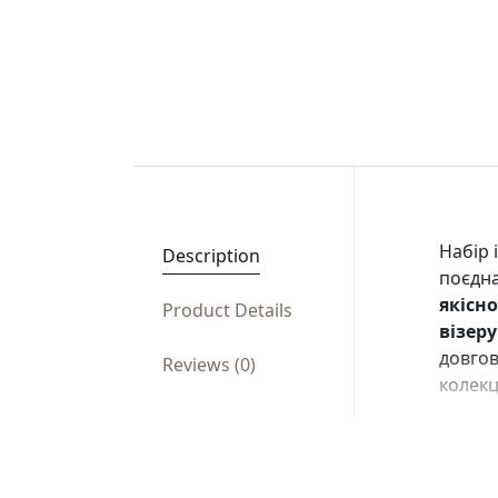
Набір 
Description
поєдна
якісно
Product Details
візер
довгов
Reviews (0)
колекц