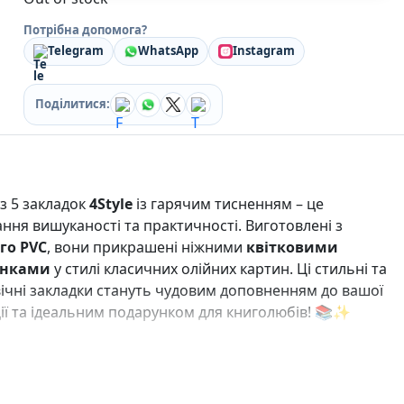
Кулінарія
Потрібна допомога?
Ігри для дорослих
Telegram
WhatsApp
Instagram
Зарубіжні письменники
Різдвяні / Зимові
Книги для дітей
Поділитися:
Картонні книги для найменших
Віммельбухи
Казки Вірші Оповідання
Книги з наліпками
Вчимося читати
із 5 закладок
4Style
із гарячим тисненням – це
Прописи для дітей
ння вишуканості та практичності. Виготовлені з
Багаторазові прописи / Книги на липучках
го PVC
, вони прикрашені ніжними
квітковими
Книги для першого читання
унками
у стилі класичних олійних картин. Ці стильні та
Самостійне читання (6+)
ічні закладки стануть чудовим доповненням до вашої
Книги для читання 10+
Розмальовки та Аплікації
ії та ідеальним подарунком для книголюбів! 📚✨
Енциклопедії
Навчальні книги
Розвивальні та пізнавальні книги
Книги про Україну