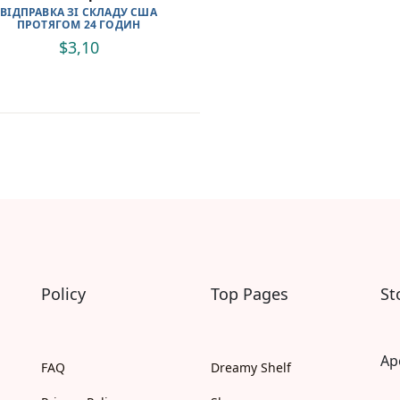
ВІДПРАВКА ЗІ СКЛАДУ США
Читаємо англійською
ПРОТЯГОМ 24 ГОДИН
Книги за віком
$
3,10
Книги для малюків 0-2 років
Книги для дошкільнят 2-4 років
Книги для дітей 4-6 років
Книги для дітей 6-10 років
Книги для дітей 10+ років
Книги для молоді 15+
Книги для дорослих 18+
Для дорослих
Сучасна українська проза
Українська класика
Світова класика
Зарубіжні письменники
Policy
Top Pages
St
Проза
Романи
Поезія та драматургія
Детективи
Ap
FAQ
Dreamy Shelf
Жахи та трилери
Фантастика та фентезі