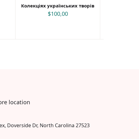
Колекціях українських творів
Чуєш, коли 
$
100,00
$
ore location
ex, Doverside Dr, North Carolina 27523