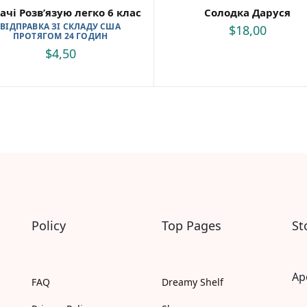
ачі Розвʼязую легко 6 клас
Солодка Даруся
Читаємо англійською
ВІДПРАВКА ЗІ СКЛАДУ США
Книги за віком
$
18,00
ПРОТЯГОМ 24 ГОДИН
Книги для малюків 0-2 років
$
4,50
Книги для дошкільнят 2-4 років
Книги для дітей 4-6 років
Книги для дітей 6-10 років
Книги для дітей 10+ років
Книги для молоді 15+
Книги для дорослих 18+
Для дорослих
Сучасна українська проза
Українська класика
Світова класика
Зарубіжні письменники
Policy
Top Pages
St
Проза
Романи
Поезія та драматургія
Детективи
Ap
FAQ
Dreamy Shelf
Жахи та трилери
Фантастика та фентезі