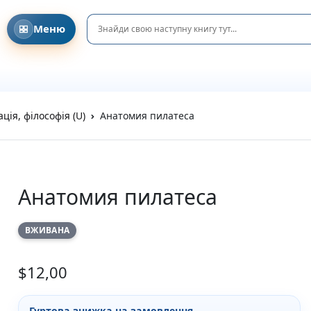
Меню
Головна
Давайте знайомитися!
Співпраця з клубами та освітніми ініціативами
DreamyShelf у соціальних мережах
Блог та Новини
ція, філософія (U)
Анатомия пилатеса
Privacy Policy
Refund and Returns Policy
Terms and Conditions
Каталог
Усі книги
Анатомия пилатеса
Новинки
Очікувані новинки
ВЖИВАНА
Акційні пропозиції
Подарунки та аксесуари
Пазли
$
12,00
Вітальні листівки
Подарункові елементи
На день народження
Гуртова знижка на замовлення