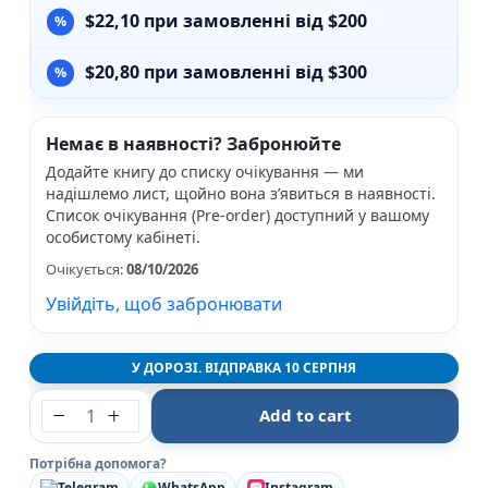
$
22,10
при замовленні від $200
$
20,80
при замовленні від $300
Немає в наявності? Забронюйте
Додайте книгу до списку очікування — ми
надішлемо лист, щойно вона з’явиться в наявності.
Список очікування (Pre-order) доступний у вашому
особистому кабінеті.
Очікується:
08/10/2026
Увійдіть, щоб забронювати
У ДОРОЗІ. ВІДПРАВКА 10 СЕРПНЯ
Безнадія - Коллін Гувер - Рідна мова quantity
Add to cart
Потрібна допомога?
Telegram
WhatsApp
Instagram