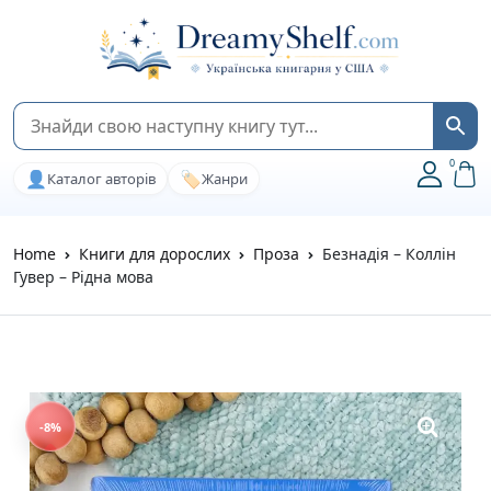
0
👤
🏷️
Каталог авторів
Жанри
Home
Книги для дорослих
Проза
Безнадія – Коллін
Гувер – Рідна мова
-8%