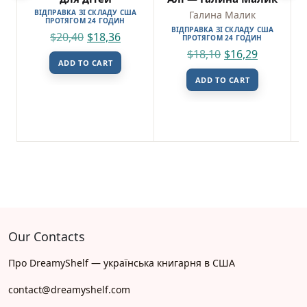
Купити Безнадія на DreamyShelf.com можна
ВІДПРАВКА ЗІ СКЛАДУ США
Галина Малик
ПРОТЯГОМ 24 ГОДИН
з швидкою доставкою по всій території США
ВІДПРАВКА ЗІ СКЛАДУ США
$
20,40
$
18,36
ПРОТЯГОМ 24 ГОДИН
та Канади. Замовляйте онлайн українські
$
18,10
$
16,29
книги з надійним пакуванням та швидким
ADD TO CART
відправленням.
ADD TO CART
Повна інформація про товар:
Назва: Безнадія – Автор: Коллін Гувер – SKU:
9786178691059 – ISBN: 978-617-869-105-9
Our Contacts
Про DreamyShelf — українська книгарня в США
contact@dreamyshelf.com