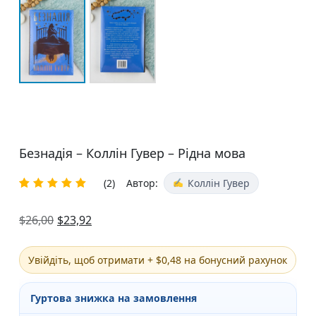
Безнадія – Коллін Гувер – Рідна мова
(2)
Автор:
Коллін Гувер
Rated
2
5.00
out
$
26,00
$
23,92
of 5
based on
customer
ratings
Увійдіть, щоб отримати + $0,48 на бонусний рахунок
Гуртова знижка на замовлення