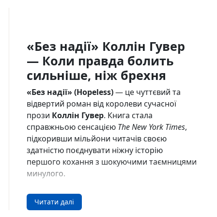
«Без надії» Коллін Гувер
— Коли правда болить
сильніше, ніж брехня
«Без надії» (Hopeless)
— це чуттєвий та
відвертий роман від королеви сучасної
прози
Коллін Гувер
. Книга стала
справжньою сенсацією
The New York Times
,
підкоривши мільйони читачів своєю
здатністю поєднувати ніжну історію
першого кохання з шокуючими таємницями
минулого.
Сюжет: Зустріч, що змінить
Читати далі
усе