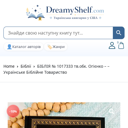
0
👤
🏷️
Каталог авторів
Жанри
Home
Біблії
БІБЛІЯ № 1017333 тв.обк. Огієнко – –
Українське Біблійне Товариство
-10%