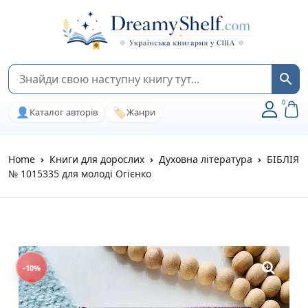
0
👤
🏷️
Каталог авторів
Жанри
Home
Книги для дорослих
Духовна література
БІБЛІЯ
№ 1015335 для молоді Огієнко
-10%