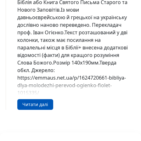
Біблія або Книга Святого Письма Старого та
Нового Заповітів.Із мови
давньоєврейською й грецької на українську
дослівно наново переведено. Перекладач
проф. Іван Огієнко.Текст розташований у дві
колонки, також має посилання на
паралельні місця в Біблії+ внесена додаткові
відомості (факти) для кращого розуміння
Слова Божого.Розмір 140х190мм.Тверда
обкл. Джерело:
https://emmaus.net.ua/p/1624720661-bibliya-
dlya-molodezhi-perevod-ogienko-fiolet-
1015335/
Читати далі
БІБЛІЯ № 1015335 для молоді Огієнко
Українське Біблійне Товариство (1015335)
1015335