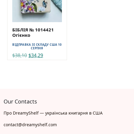
БІБЛІЯ № 1014421
Огієнко
ВІДПРАВКА ЗІ СКЛАДУ США 10
СЕРПНЯ
$
38,10
$
34,29
ADD TO CART
Our Contacts
Про DreamyShelf — українська книгарня в США
contact@dreamyshelf.com