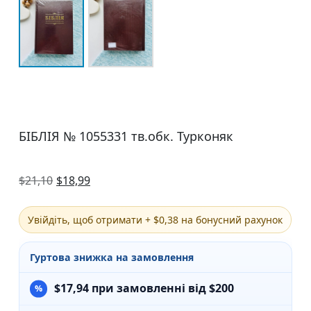
БІБЛІЯ № 1055331 тв.обк. Турконяк
$
21,10
$
18,99
Увійдіть, щоб отримати + $0,38 на бонусний рахунок
Гуртова знижка на замовлення
$
17,94
при замовленні від $200