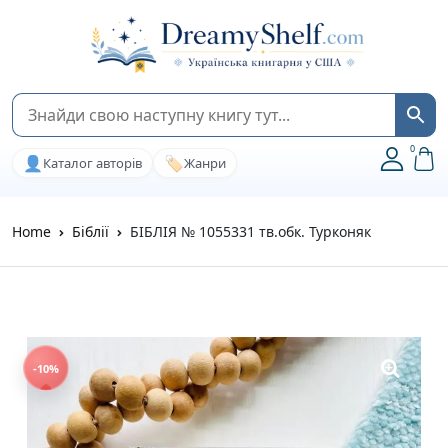
0
👤
🏷️
Каталог авторів
Жанри
Home
Біблії
БІБЛІЯ № 1055331 тв.обк. Турконяк
-10%