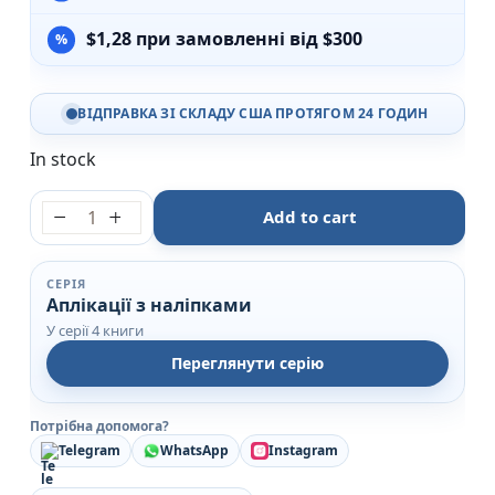
$
1,28
при замовленні від $300
ВІДПРАВКА ЗІ СКЛАДУ США ПРОТЯГОМ 24 ГОДИН
In stock
Будинок - Аплікації з наліпками - УЛА quantity
Add to cart
СЕРІЯ
Аплікації з наліпками
У серії 4 книги
Переглянути серію
Потрібна допомога?
Telegram
WhatsApp
Instagram