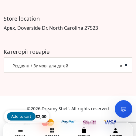
Store location
Apex, Doverside Dr, North Carolina 27523
Категорії товарів
Різдвяні / Зимові для дітей
×
💬
©2026 Dreamy Shelf. All rights reserved
Add to cart
$
2,00
Меню
Каталог
Кошик
Акаунт