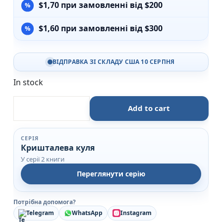
$
1,70
при замовленні від $200
$
1,60
при замовленні від $300
ВІДПРАВКА ЗІ СКЛАДУ США 10 СЕРПНЯ
In stock
Чарівні наліпки. Кришталева куля. Новий рік - Торсі
Add to cart
СЕРІЯ
Кришталева куля
У серії 2 книги
Переглянути серію
Потрібна допомога?
Telegram
WhatsApp
Instagram