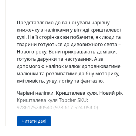
Представляємо до вашої уваги чарівну
книжечку з наліпками у вігляді кришталевої
кулі. На її сторінках ви побачите, як люди та
тварини готуються до дивовижного свята –
Нового року. Вони прикрашають домівки,
готують дарунки та частування. А за
допомогою наліпок малюк доповнюватиме
малюнки та розвиватиме дрібну моторику,
кмітливість, уяву, логіку та фантазію.
Чарівні наліпки. Кришталева куля. Новий рік
Кришталева куля Торсінг SKU:
9786175240540 (978-617-524-054-0)
Купити у США та Канаді
Читати далі
В інтернет-книгарні DreamyShelf.com ви
можете легко замовити книгу з доставкою