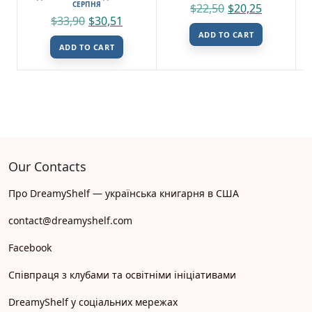
СЕРПНЯ
$
22,50
$
20,25
$
33,90
$
30,51
ADD TO CART
ADD TO CART
Our Contacts
Про DreamyShelf — українська книгарня в США
contact@dreamyshelf.com
Facebook
Співпраця з клубами та освітніми ініціативами
DreamyShelf у соціальних мережах