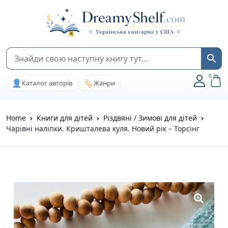
0
👤
🏷️
Каталог авторів
Жанри
Home
Книги для дітей
Різдвяні / Зимові для дітей
Чарівні наліпки. Кришталева куля. Новий рік – Торсінг