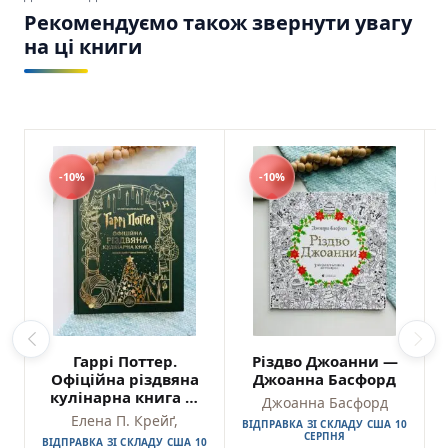
Рекомендуємо також звернути увагу
на ці книги
-10%
-10%
Гаррі Поттер.
Різдво Джоанни —
Офіційна різдвяна
Джоанна Басфорд
кулінарна книга —
Джоанна Басфорд
Елена П. Крейґ,
Елена П. Крейґ,
ВІДПРАВКА ЗІ СКЛАДУ США 10
СЕРПНЯ
ВІДПРАВКА ЗІ СКЛАДУ США 10