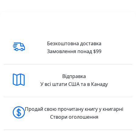
по всій території США та Канади
🇺🇸 Buy in the USA
🇨🇦 Buy in Canada
Безкоштовна доставка
Замовлення понад $99
Відправка
У всі штати США та в Канаду
Продай свою прочитану книгу у книгарні
Створи оголошення