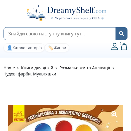
0
👤
🏷️
Каталог авторів
Жанри
Home
Книги для дітей
Розмальовки та Аплікації
Чудові фарби. Мультяшки