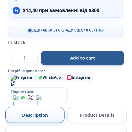
$
14,40
при замовленні від $300
ВІДПРАВКА ЗІ СКЛАДУ США 10 СЕРПНЯ
In stock
Дитяча Біблія quantity
Add to cart
Потрібна допомога?
Telegram
WhatsApp
Instagram
Поділитися:
Description
Product Details