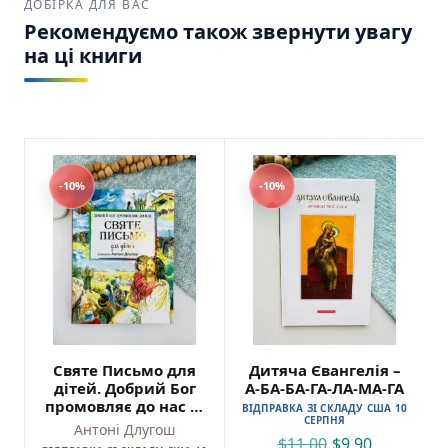
ДОБІРКА ДЛЯ ВАС
Рекомендуємо також звернути увагу
на ці книги
-10%
-10%
Святе Письмо для
Дитяча Євангелія –
дітей. Добрий Бог
А-БА-БА-ГА-ЛА-МА-ГА
промовляє до нас —
ВІДПРАВКА ЗІ СКЛАДУ США 10
СЕРПНЯ
Антоні Длугош
Антоні Длугош
$
11,00
$
9,90