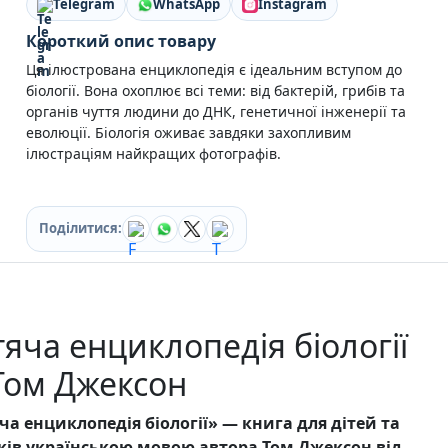
Telegram
WhatsApp
Instagram
Кулінарія
Ігри для дорослих
Короткий опис товару
Зарубіжні письменники
Ця ілюстрована енциклопедія є ідеальним вступом до
Різдвяні / Зимові
біології. Вона охоплює всі теми: від бактерій, грибів та
Книги для дітей
органів чуття людини до ДНК, генетичної інженерії та
Картонні книги для найменших
еволюції. Біологія оживає завдяки захопливим
Віммельбухи
ілюстраціям найкращих фотографів.
Казки Вірші Оповідання
Книги з наліпками
Вчимося читати
Поділитися:
Прописи для дітей
Багаторазові прописи / Книги на липучках
Книги для першого читання
Самостійне читання (6+)
Книги для читання 10+
яча енциклопедія біології
Розмальовки та Аплікації
Енциклопедії
Том Джексон
Навчальні книги
Розвивальні та пізнавальні книги
ча енциклопедія біології» — книга для дітей та
Книги про Україну
тків українською мовою автора Том Джексон від