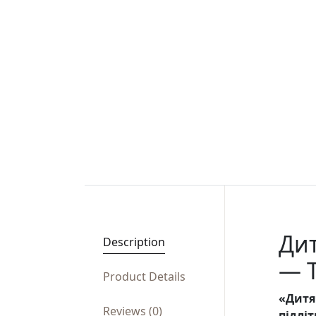
Дит
Description
— 
Product Details
«Дитя
Reviews (0)
підлі