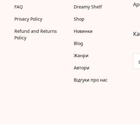
Ap
Моя бібліотека
FAQ
Dreamy Shelf
Мої бажанки
Privacy Policy
Shop
Адреси
Платіжні методи
Refund and Returns
Новинки
Відгуки про нас
Ка
Policy
Blog
Жанри
Автори
Відгуки про нас