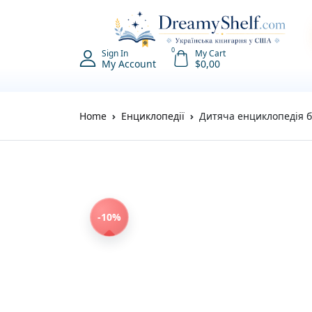
0
Sign In
My Cart
My Account
$
0,00
Home
Енциклопедії
Дитяча енциклопедія бі
-10%