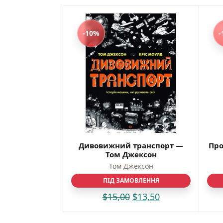
україн
Зручн
-10%
-
та від
Дитяча
978617
Дивовижний транспорт —
Про
Том Джексон
Том Джексон
ПІД ЗАМОВЛЕННЯ
$
15,00
$
13,50