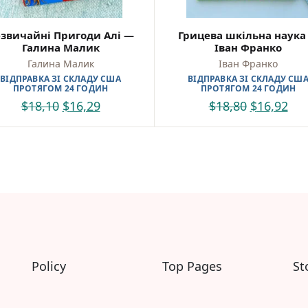
Самостійне читання (6+)
Книги для читання 10+
Вчимося читати
звичайні Пригоди Алі —
Грицева шкільна наука
Галина Малик
Іван Франко
Прописи для дітей
Багаторазові прописи / Книги на липучках
Галина Малик
Іван Франко
Розмальовки та Аплікації
ВІДПРАВКА ЗІ СКЛАДУ США
ВІДПРАВКА ЗІ СКЛАДУ СШ
ПРОТЯГОМ 24 ГОДИН
ПРОТЯГОМ 24 ГОДИН
Енциклопедії
$
18,10
$
16,29
$
18,80
$
16,92
Розвивальні та пізнавальні книги
Навчальні книги
Книги про Україну
Християнські книги для дітей
Ігри для дітей
Різдвяні/Зимові
Вживані книги
Мій акаунт
Кошик
Бонусний рахунок
Мої замовлення
Policy
Top Pages
St
Що б ще почитати?
Pre-order
Мої оголошення