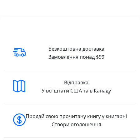
Про книгу
У масштабі цілого Всесвіту ми – нанокрихти
зоряного пилу, розсипаного звіданими та
незвіданими галактиками, а макрокосм
схожий на будинок із багатьма
надбудовами. Браян Ґрін використовує
прості аналогії, щоб пояснити заплутані ідеї
Безкоштовна доставка
сучасної фізики і математики зрозумілою та
Замовлення понад $99
доступною кожному мовою і переконує, що
Всесвіт насправді не такий складний, як
здається. Простір та час, гравітація,
Відправка
квантова теорія, чорні діри, Великий вибух,
У всі штати США та в Канаду
теорія струн, квантова механіка та багато
іншого – у цьому міжнародному бестселері
Ґрін сторінка за сторінкою розкриває
грандіозні таємниці світобудови.
Продай свою прочитану книгу у книгарні
Елегантний Всесвіт.
Створи оголошення
🇺🇸 Buy in the USA.