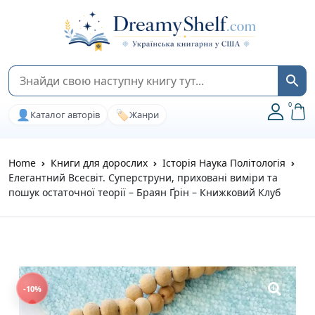
0
👤
🏷️
Каталог авторів
Жанри
Home
Книги для дорослих
Історія Наука Політологія
Елегантний Всесвіт. Суперструни, приховані виміри та
пошук остаточної теорії – Браян Ґрін – Книжковий Клуб
-10%