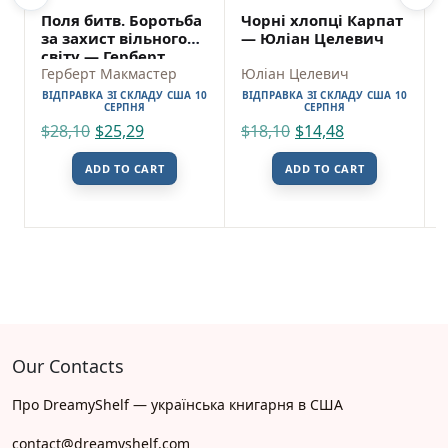
Поля битв. Боротьба
Чорні хлопці Карпат
за захист вільного
— Юліан Целевич
світу — Герберт
Макмастер
Герберт Макмастер
Юліан Целевич
ВІДПРАВКА ЗІ СКЛАДУ США 10
ВІДПРАВКА ЗІ СКЛАДУ США 10
СЕРПНЯ
СЕРПНЯ
$
28,10
$
25,29
$
18,10
$
14,48
ADD TO CART
ADD TO CART
Our Contacts
Про DreamyShelf — українська книгарня в США
contact@dreamyshelf.com