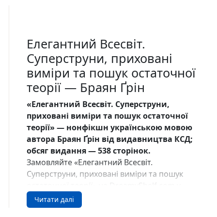
Елегантний Всесвіт.
Суперструни, приховані
виміри та пошук остаточної
теорії — Браян Ґрін
«Елегантний Всесвіт. Суперструни,
приховані виміри та пошук остаточної
теорії» — нонфікшн українською мовою
автора Браян Ґрін від видавництва КСД;
обсяг видання — 538 сторінок.
Замовляйте «Елегантний Всесвіт.
Суперструни, приховані виміри та пошук
остаточної теорії» на DreamyShelf.com у
США.
Читати далі