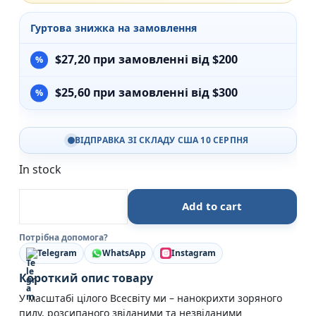
Гуртова знижка на замовлення
$
27,20
при замовленні від $200
$
25,60
при замовленні від $300
ВІДПРАВКА ЗІ СКЛАДУ США 10 СЕРПНЯ
In stock
Елегантний Всесвіт. Суперструни, приховані виміри 
Add to cart
Потрібна допомога?
Telegram
WhatsApp
Instagram
Короткий опис товару
У масштабі цілого Всесвіту ми – нанокрихти зоряного
пилу, розсипаного звіданими та незвіданими