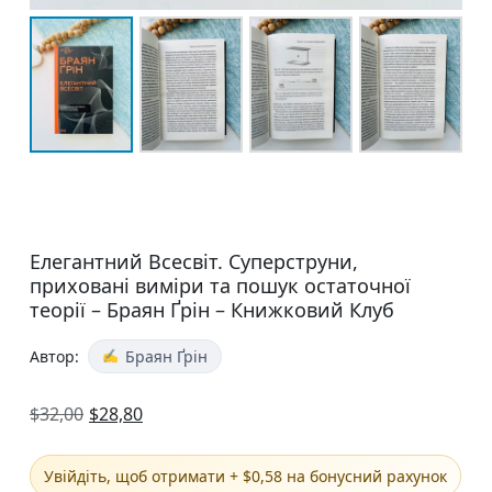
Елегантний Всесвіт. Суперструни,
приховані виміри та пошук остаточної
теорії – Браян Ґрін – Книжковий Клуб
Автор:
Браян Ґрін
$
32,00
$
28,80
Увійдіть, щоб отримати + $0,58 на бонусний рахунок